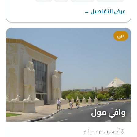
عرض التفاصيل →
دبي
وافي مول
أم هرير، عود ميثاء