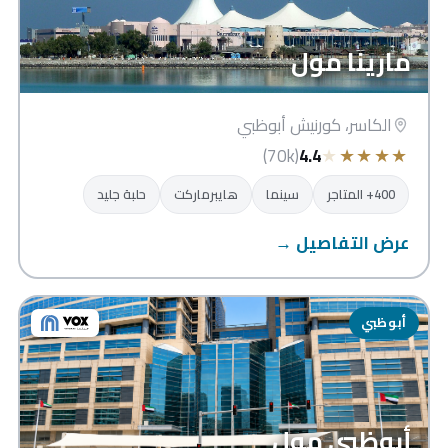
مارينا مول
الكاسر، كورنيش أبوظبي
★
★
★
★
★
(70k)
4.4
400+ المتاجر
سينما
هايبرماركت
حلبة جليد
عرض التفاصيل →
أبوظبي
أبوظبي مول