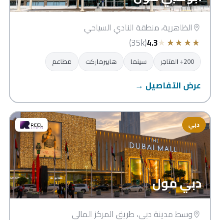
الظاهرية، منطقة النادي السياحي
★
★
★
★
★
(35k)
4.3
200+ المتاجر
سينما
هايبرماركت
مطاعم
عرض التفاصيل →
دبي
دبي مول
وسط مدينة دبي، طريق المركز المالي