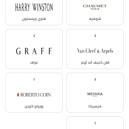
شوميه
هاري وينستون
2
3
فان كليف آند آربلز
غراف
1
3
ميسيكا
روبرتو كوين
1