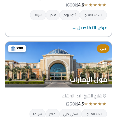
★
★
★
★
★
(600k)
4.6
1200+ المتاجر
أكواريوم
فاخر
سينما
عرض التفاصيل →
دبي
مول الإمارات
شارع الشيخ زايد، البرشاء
★
★
★
★
★
(250k)
4.5
630+ المتاجر
سكي دبي
فاخر
سينما