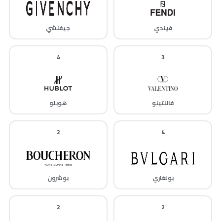
فيندي
جيفنشي
4
3
فالنتينو
هوبلو
2
4
بولغاري
بوشرون
2
2