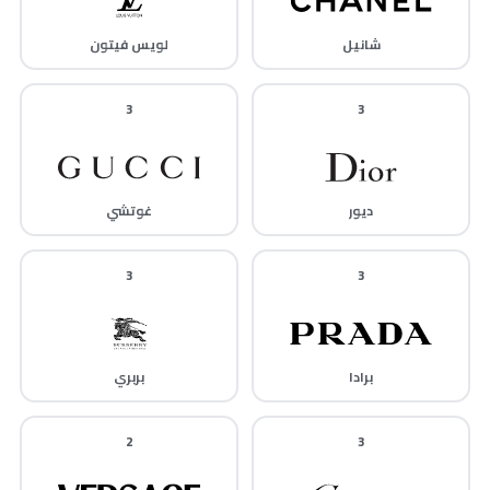
شانيل
لويس فيتون
3
3
ديور
غوتشي
3
3
برادا
بربري
2
3