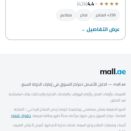
★
★
★
★
★
(42k)
4.4
250+ المتاجر
فاخر
مطاعم
عرض التفاصيل →
mall
.ae
mall.ae — الدليل الأشمل لمراكز التسوق في إمارات الدولة السبع.
التقييمات وأوقات العمل وأرقام الهواتف والعلامات التجارية والإحداثيات بيانات استرشادية
قيد التحقق.
الصور الحقيقية بفضل مساهمي ويكيميديا كومنز (رخص المشاع الإبداعي / الملكية
حقوق الصور
العامة). مراكز التسوق بدون صورة مرخّصة مجاناً تظهر ببطاقة تعريفية.
أسماء وشعارات المتاجر ودور السينما علامات تجارية لأصحابها، تُعرض لأغراض التعريف