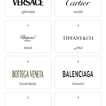
كارتييه
فيرساتشي
1
3
تيفاني
شوبارد
3
3
بالنسياغا
بوتيغا فينيتا
2
3