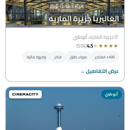
الغاليريا جزيرة الماريه
جزيرة الماريه، أبوظبي
★
★
★
★
★
(50k)
4.5
400+ المتاجر
هواء طلق
فاخر
واجهة مائية
عرض التفاصيل →
أبوظبي