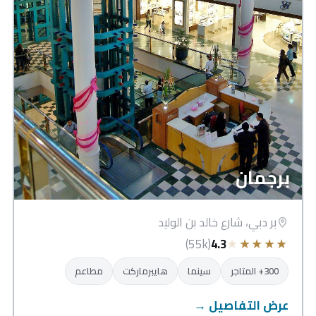
برجمان
بر دبي، شارع خالد بن الوليد
★
★
★
★
★
(55k)
4.3
300+ المتاجر
سينما
هايبرماركت
مطاعم
عرض التفاصيل →