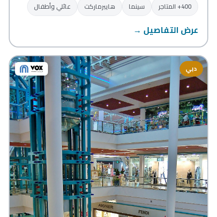
400+ المتاجر
سينما
هايبرماركت
عائلي وأطفال
عرض التفاصيل →
دبي