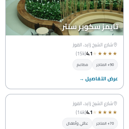
تايمز سكوير سنتر
شارع الشيخ زايد، القوز
★
★
★
★
★
(15k)
4.1
90+ المتاجر
مطاعم
عرض التفاصيل →
واحة سنتر
دبي
شارع الشيخ زايد، القوز
★
★
★
★
★
(14k)
4.1
70+ المتاجر
عائلي وأطفال