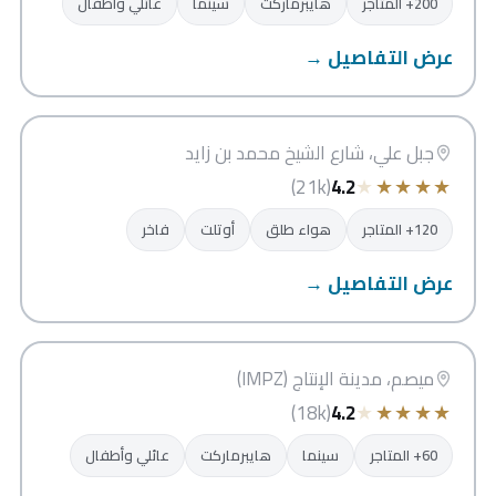
200+ المتاجر
هايبرماركت
سينما
عائلي وأطفال
عرض التفاصيل →
ذا أوتلت فيليدج
دبي
جبل علي، شارع الشيخ محمد بن زايد
★
★
★
★
★
(21k)
4.2
120+ المتاجر
هواء طلق
أوتلت
فاخر
عرض التفاصيل →
سيتي سنتر ميصم
دبي
ميصم، مدينة الإنتاج (IMPZ)
★
★
★
★
★
(18k)
4.2
60+ المتاجر
سينما
هايبرماركت
عائلي وأطفال