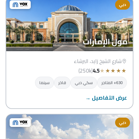
دبي
مول الإمارات
شارع الشيخ زايد، البرشاء
★
★
★
★
★
(250k)
4.5
630+ المتاجر
سكي دبي
فاخر
سينما
عرض التفاصيل →
دبي