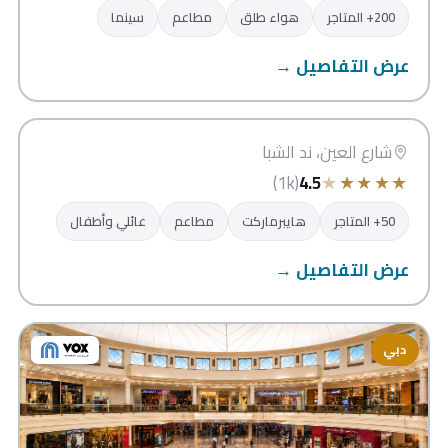
200+ المتاجر
هواء طلق
مطاعم
سينما
عرض التفاصيل →
أفينيو مول
دبي
شارع العين، ند الشبا
★
★
★
★
★
(1k)
4.5
50+ المتاجر
هايبرماركت
مطاعم
عائلي وأطفال
عرض التفاصيل →
دبي