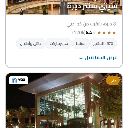
سيتي سنتر ديرة
ديرة، بالقرب من خور دبي
★
★
★
★
★
(120k)
4.4
370+ المتاجر
سينما
هايبرماركت
عائلي وأطفال
عرض التفاصيل →
دبي