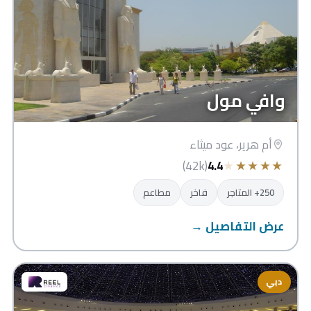
وافي مول
أم هرير، عود ميثاء
★
★
★
★
★
(42k)
4.4
250+ المتاجر
فاخر
مطاعم
عرض التفاصيل →
دبي