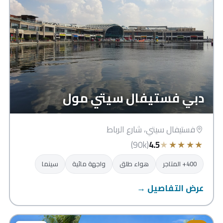
دبي فستيفال سيتي مول
فستيفال سيتي، شارع الرباط
★
★
★
★
★
(90k)
4.5
400+ المتاجر
هواء طلق
واجهة مائية
سينما
عرض التفاصيل →