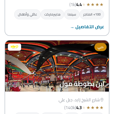
★
★
★
★
★
(1k)
4.4
100+ المتاجر
سينما
هايبرماركت
عائلي وأطفال
عرض التفاصيل →
دبي
ابن بطوطة مول
شارع الشيخ زايد، جبل علي
★
★
★
★
★
(140k)
4.3