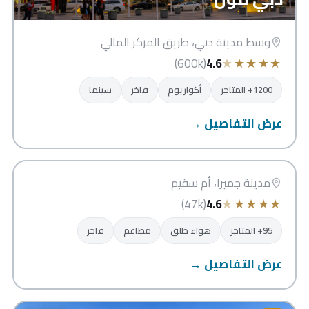
وسط مدينة دبي، طريق المركز المالي
★
★
★
★
★
(600k)
4.6
1200+ المتاجر
أكواريوم
فاخر
سينما
عرض التفاصيل →
سوق مدينة جميرا
دبي
مدينة جميرا، أم سقيم
★
★
★
★
★
(47k)
4.6
95+ المتاجر
هواء طلق
مطاعم
فاخر
عرض التفاصيل →