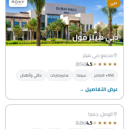
دبي
دبي هيلز مول
مجمع دبي هيلز
★
★
★
★
★
(85k)
4.5
650+ المتاجر
سينما
هايبرماركت
عائلي وأطفال
عرض التفاصيل →
سيتي ووك
دبي
الوصل، جميرا
★
★
★
★
★
(68k)
4.5