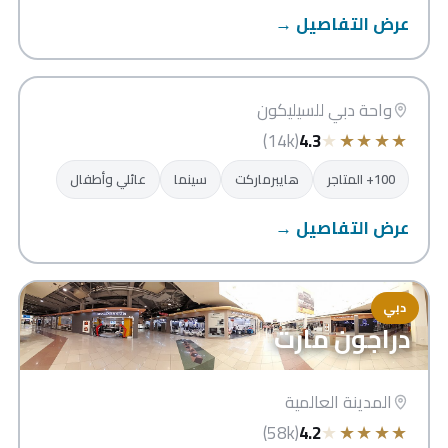
عرض التفاصيل →
سيليكون سنترال
دبي
واحة دبي للسيليكون
★
★
★
★
★
(14k)
4.3
100+ المتاجر
هايبرماركت
سينما
عائلي وأطفال
عرض التفاصيل →
دبي
دراجون مارت
المدينة العالمية
★
★
★
★
★
(58k)
4.2