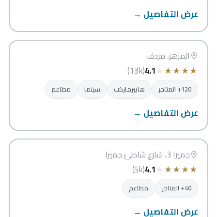
عرض التفاصيل →
الاتحاد مول
دبي
المزهر، مردف
★
★
★
★
★
(13k)
4.1
120+ المتاجر
هايبرماركت
سينما
مطاعم
عرض التفاصيل →
صن ست مول
دبي
جميرا 3، شارع شاطئ جميرا
★
★
★
★
★
(5k)
4.1
40+ المتاجر
مطاعم
عرض التفاصيل →