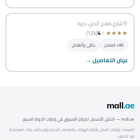
ريف مول
دبي
شارع صلاح الدين، ديرة
★
★
★
★
★
(12k)
4
80+ المتاجر
عائلي وأطفال
عرض التفاصيل →
mall
.ae
mall.ae — الدليل الأشمل لمراكز التسوق في إمارات الدولة السبع.
التقييمات وأوقات العمل وأرقام الهواتف والعلامات التجارية والإحداثيات بيانات استرشادية
قيد التحقق.