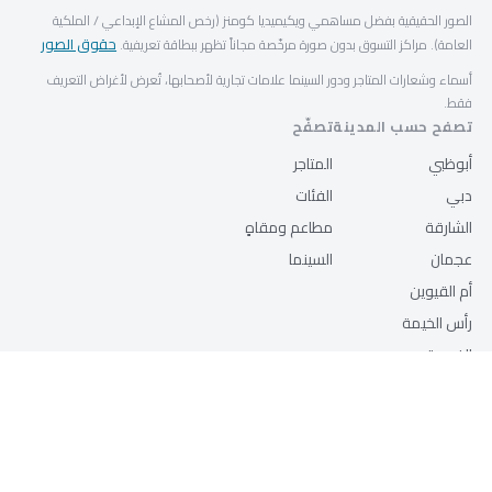
الصور الحقيقية بفضل مساهمي ويكيميديا كومنز (رخص المشاع الإبداعي / الملكية
حقوق الصور
العامة). مراكز التسوق بدون صورة مرخّصة مجاناً تظهر ببطاقة تعريفية.
أسماء وشعارات المتاجر ودور السينما علامات تجارية لأصحابها، تُعرض لأغراض التعريف
فقط.
تصفح حسب المدينة
تصفّح
أبوظبي
المتاجر
دبي
الفئات
الشارقة
مطاعم ومقاهٍ
عجمان
السينما
أم القيوين
رأس الخيمة
الفجيرة
العين
© 2026 mall.ae