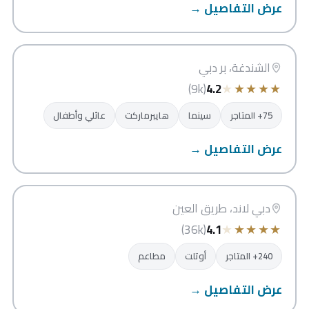
عرض التفاصيل →
سيتي سنتر الشندغة
دبي
الشندغة، بر دبي
★
★
★
★
★
(9k)
4.2
75+ المتاجر
سينما
هايبرماركت
عائلي وأطفال
عرض التفاصيل →
دبي أوتلت مول
دبي
دبي لاند، طريق العين
★
★
★
★
★
(36k)
4.1
240+ المتاجر
أوتلت
مطاعم
عرض التفاصيل →