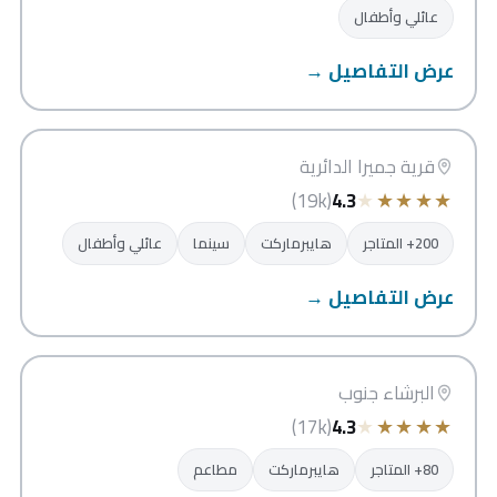
عائلي وأطفال
عرض التفاصيل →
سيركل مول
دبي
قرية جميرا الدائرية
★
★
★
★
★
(19k)
4.3
200+ المتاجر
هايبرماركت
سينما
عائلي وأطفال
عرض التفاصيل →
ماي سيتي سنتر البرشاء
دبي
البرشاء جنوب
★
★
★
★
★
(17k)
4.3
80+ المتاجر
هايبرماركت
مطاعم