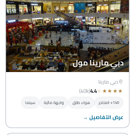
دبي مارينا مول
دبي مارينا
★
★
★
★
★
(40k)
4.4
140+ المتاجر
هواء طلق
واجهة مائية
سينما
عرض التفاصيل →
نخيل مول