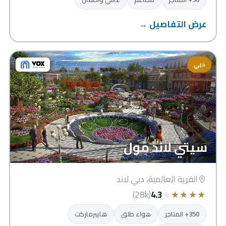
عرض التفاصيل →
دبي
سيتي لاند مول
القرية العالمية، دبي لاند
★
★
★
★
★
(28k)
4.3
350+ المتاجر
هواء طلق
هايبرماركت