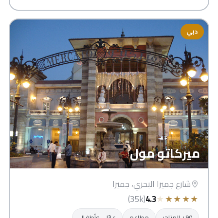
دبي
ميركاتو مول
شارع جميرا البحري، جميرا
★
★
★
★
★
(35k)
4.3
90+ المتاجر
مطاعم
عائلي وأطفال