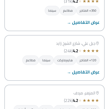
★
★
★
★
★
(31k)
4.2
350+ المتاجر
مطاعم
سينما
عرض التفاصيل →
فستيفال بلازا
دبي
جبل علي، شارع الشيخ زايد
★
★
★
★
★
(24k)
4.2
120+ المتاجر
هايبرماركت
سينما
مطاعم
عرض التفاصيل →
العربي سنتر
دبي
المزهر، مردف
★
★
★
★
★
(22k)
4.2