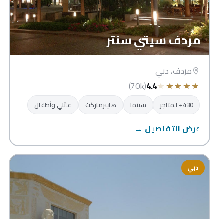
مردف سيتي سنتر
مردف، دبي
★
★
★
★
★
(70k)
4.4
430+ المتاجر
سينما
هايبرماركت
عائلي وأطفال
عرض التفاصيل →
دبي