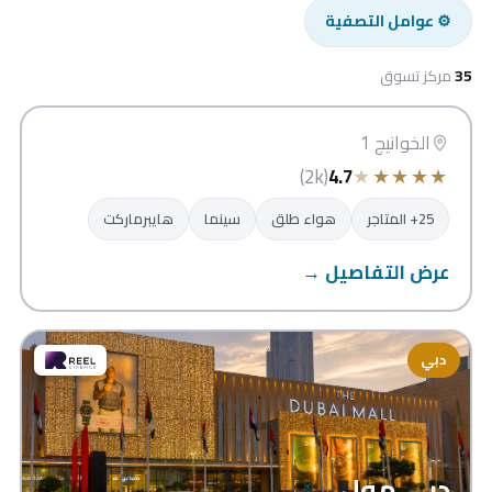
⚙ عوامل التصفية
الخوانيج ووك
35
مركز تسوق
دبي
الخوانيج 1
★
★
★
★
★
(2k)
4.7
25+ المتاجر
هواء طلق
سينما
هايبرماركت
عرض التفاصيل →
دبي
دبي مول