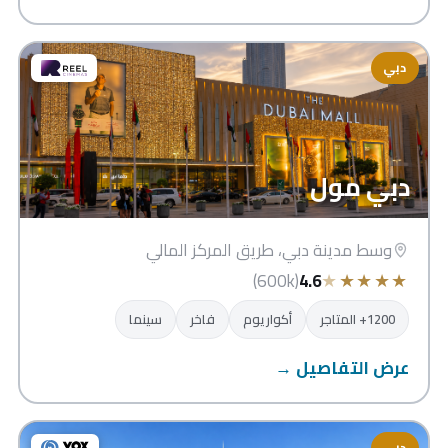
دبي
دبي مول
وسط مدينة دبي، طريق المركز المالي
★
★
★
★
★
(600k)
4.6
1200+ المتاجر
أكواريوم
فاخر
سينما
عرض التفاصيل →
دبي