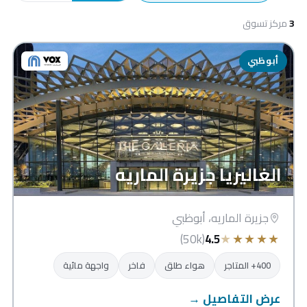
3
مركز تسوق
أبوظبي
الغاليريا جزيرة الماريه
جزيرة الماريه، أبوظبي
★
★
★
★
★
(50k)
4.5
400+ المتاجر
هواء طلق
فاخر
واجهة مائية
عرض التفاصيل →