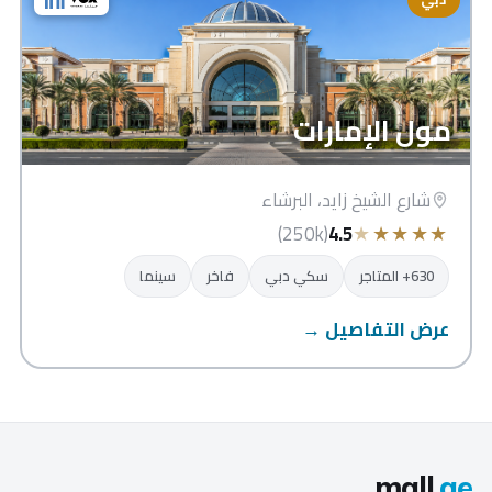
مول الإمارات
شارع الشيخ زايد، البرشاء
★
★
★
★
★
(250k)
4.5
630+ المتاجر
سكي دبي
فاخر
سينما
عرض التفاصيل →
mall
.ae