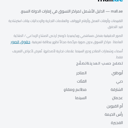
mall.ae — الدليل الأشمل لمراكز التسوق في إمارات الدولة السبع.
التقييمات وأوقات العمل وأرقام الهواتف والعلامات التجارية والإحداثيات بيانات استرشادية
قيد التحقق.
الصور الحقيقية بفضل مساهمي ويكيميديا كومنز (رخص المشاع الإبداعي / الملكية
حقوق الصور
العامة). مراكز التسوق بدون صورة مرخّصة مجاناً تظهر ببطاقة تعريفية.
أسماء وشعارات المتاجر ودور السينما علامات تجارية لأصحابها، تُعرض لأغراض التعريف
فقط.
تصفح حسب المدينة
تصفّح
أبوظبي
المتاجر
دبي
الفئات
الشارقة
مطاعم ومقاهٍ
عجمان
السينما
أم القيوين
رأس الخيمة
الفجيرة