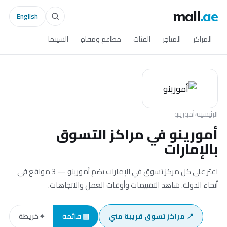
mall
.ae
English
المراكز
المتاجر
الفئات
مطاعم ومقاهٍ
السينما
الرئيسية
›
أمورينو
أمورينو في مراكز التسوق
بالإمارات
اعثر على كل مركز تسوق في الإمارات يضم أمورينو — 3 مواقع في
أنحاء الدولة. شاهد التقييمات وأوقات العمل والاتجاهات.
📍 مراكز تسوق قريبة مني
▤ قائمة
⌖ خريطة