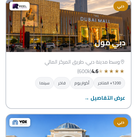
دبي
دبي مول
وسط مدينة دبي، طريق المركز المالي
★
★
★
★
★
(600k)
4.6
1200+ المتاجر
أكواريوم
فاخر
سينما
عرض التفاصيل →
دبي