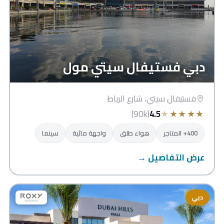
دبي فستيفال سيتي مول
فستيفال سيتي، شارع الرباط
★
★
★
★
★
(90k)
4.5
400+ المتاجر
هواء طلق
واجهة مائية
سينما
عرض التفاصيل →
دبي