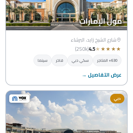
مول الإمارات
شارع الشيخ زايد، البرشاء
★
★
★
★
★
(250k)
4.5
630+ المتاجر
سكي دبي
فاخر
سينما
عرض التفاصيل →
دبي