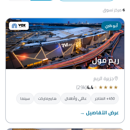
6
مركز تسوق
أبوظبي
ريم مول
جزيرة الريم
★
★
★
★
★
(29k)
4.4
450+ المتاجر
عائلي وأطفال
هايبرماركت
سينما
عرض التفاصيل →