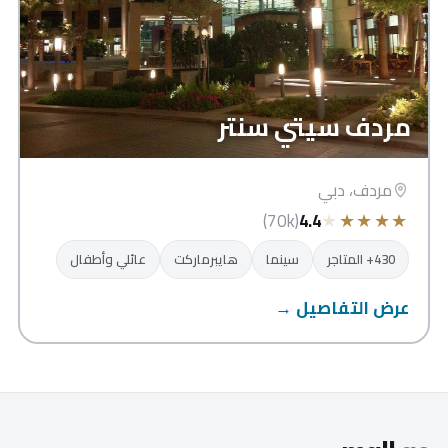
مردف سيتي سنتر
مردف، دبي
★
★
★
★
★
(70k)
4.4
430+ المتاجر
سينما
هايبرماركت
عائلي وأطفال
عرض التفاصيل →