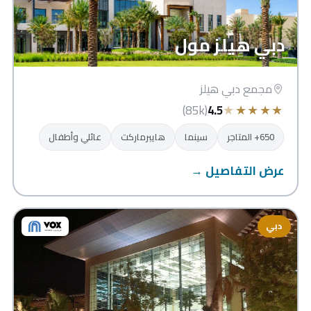
دبي هيلز مول
مجمع دبي هيلز
★
★
★
★
★
(85k)
4.5
650+ المتاجر
سينما
هايبرماركت
عائلي وأطفال
عرض التفاصيل →
دبي