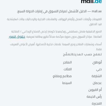
mall
.ae
mall.ae — الدليل الأشمل لمراكز التسوق في إمارات الدولة السبع.
التقييمات وأوقات العمل وأرقام الهواتف والعلامات التجارية والإحداثيات بيانات استرشادية
قيد التحقق.
الصور الحقيقية بفضل مساهمي ويكيميديا كومنز (رخص المشاع الإبداعي / الملكية
حقوق الصور
العامة). مراكز التسوق بدون صورة مرخّصة مجاناً تظهر ببطاقة تعريفية.
أسماء وشعارات المتاجر ودور السينما علامات تجارية لأصحابها، تُعرض لأغراض التعريف
فقط.
تصفح حسب المدينة
تصفّح
أبوظبي
المتاجر
دبي
الفئات
الشارقة
مطاعم ومقاهٍ
عجمان
السينما
أم القيوين
رأس الخيمة
الفجيرة