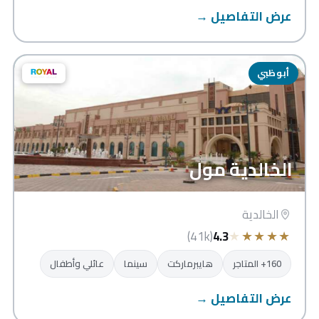
عرض التفاصيل →
أبوظبي
الخالدية مول
الخالدية
★
★
★
★
★
(41k)
4.3
160+ المتاجر
هايبرماركت
سينما
عائلي وأطفال
عرض التفاصيل →