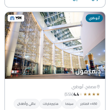
أبوظبي
دلما مول
مصفح، أبوظبي
★
★
★
★
★
(55k)
4.4
450+ المتاجر
سينما
هايبرماركت
عائلي وأطفال