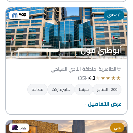
أبوظبي
أبوظبي مول
الظاهرية، منطقة النادي السياحي
★
★
★
★
★
(35k)
4.3
200+ المتاجر
سينما
هايبرماركت
مطاعم
عرض التفاصيل →
دبي