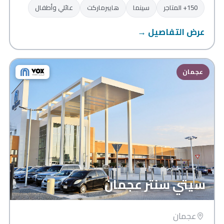
150+ المتاجر
سينما
هايبرماركت
عائلي وأطفال
عرض التفاصيل →
عجمان
سيتي سنتر عجمان
عجمان