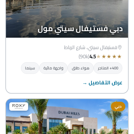
دبي فستيفال سيتي مول
فستيفال سيتي، شارع الرباط
★
★
★
★
★
(90k)
4.5
400+ المتاجر
هواء طلق
واجهة مائية
سينما
عرض التفاصيل →
دبي