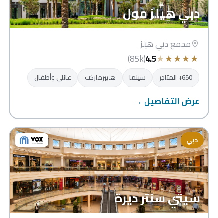
دبي هيلز مول
مجمع دبي هيلز
★
★
★
★
★
(85k)
4.5
650+ المتاجر
سينما
هايبرماركت
عائلي وأطفال
عرض التفاصيل →
دبي
سيتي سنتر ديرة