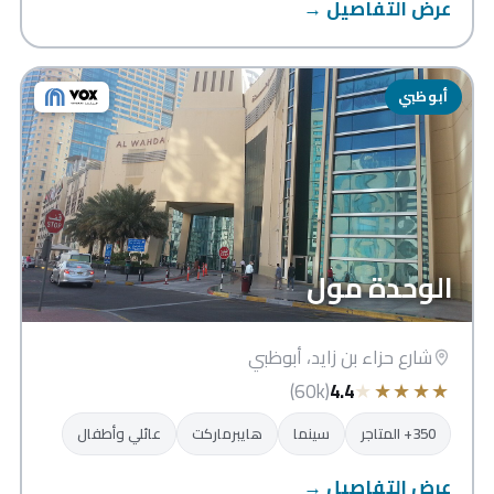
عرض التفاصيل →
أبوظبي
الوحدة مول
شارع حزاء بن زايد، أبوظبي
★
★
★
★
★
(60k)
4.4
350+ المتاجر
سينما
هايبرماركت
عائلي وأطفال
عرض التفاصيل →