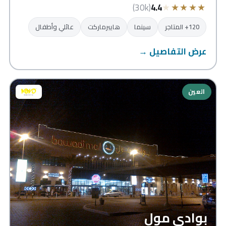
★
★
★
★
★
(30k)
4.4
120+ المتاجر
سينما
هايبرماركت
عائلي وأطفال
عرض التفاصيل →
العين
بوادي مول