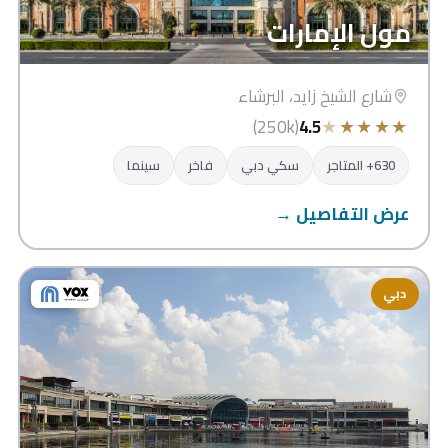
مول الإمارات
شارع الشيخ زايد، البرشاء
★
★
★
★
★
(250k)
4.5
630+ المتاجر
سكي دبي
فاخر
سينما
عرض التفاصيل →
دبي