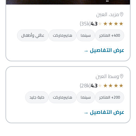
مزيد، العين
★
★
★
★
★
(35k)
4.3
400+ المتاجر
سينما
هايبرماركت
عائلي وأطفال
عرض التفاصيل →
العين مول
العين
وسط العين
★
★
★
★
★
(28k)
4.3
200+ المتاجر
سينما
هايبرماركت
حلبة جليد
عرض التفاصيل →