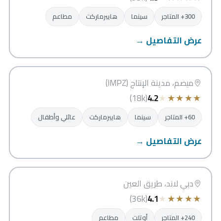
300+ المتاجر
سينما
هايبرماركت
مطاعم
عرض التفاصيل →
سيتي سنتر ميصم
دبي
ميصم، مدينة الإنتاج (IMPZ)
★
★
★
★
★
(18k)
4.2
60+ المتاجر
سينما
هايبرماركت
عائلي وأطفال
عرض التفاصيل →
دبي أوتلت مول
دبي
دبي لاند، طريق العين
★
★
★
★
★
(36k)
4.1
240+ المتاجر
أوتلت
مطاعم