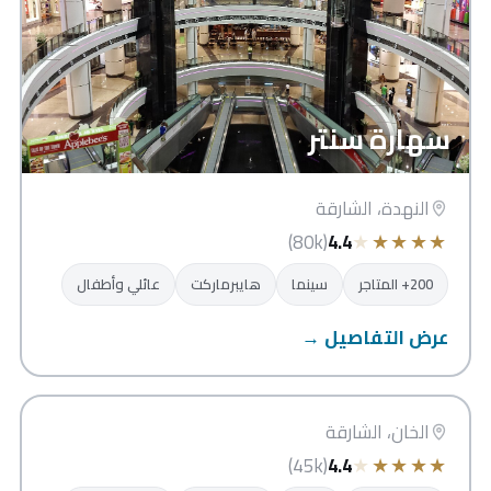
سهارة سنتر
النهدة، الشارقة
★
★
★
★
★
(80k)
4.4
200+ المتاجر
سينما
هايبرماركت
عائلي وأطفال
عرض التفاصيل →
سيتي سنتر الشارقة
الشارقة
الخان، الشارقة
★
★
★
★
★
(45k)
4.4