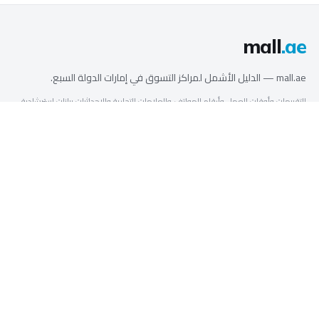
mall
.ae
mall.ae — الدليل الأشمل لمراكز التسوق في إمارات الدولة السبع.
التقييمات وأوقات العمل وأرقام الهواتف والعلامات التجارية والإحداثيات بيانات استرشادية
قيد التحقق.
الصور الحقيقية بفضل مساهمي ويكيميديا كومنز (رخص المشاع الإبداعي / الملكية
حقوق الصور
العامة). مراكز التسوق بدون صورة مرخّصة مجاناً تظهر ببطاقة تعريفية.
أسماء وشعارات المتاجر ودور السينما علامات تجارية لأصحابها، تُعرض لأغراض التعريف
فقط.
تصفح حسب المدينة
تصفّح
أبوظبي
المتاجر
دبي
الفئات
الشارقة
مطاعم ومقاهٍ
عجمان
السينما
أم القيوين