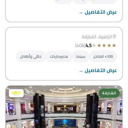
عرض التفاصيل →
سيتي سنتر الزاهية
الشارقة
الزاهية، الشارقة
★
★
★
★
★
(40k)
4.5
330+ المتاجر
سينما
هايبرماركت
عائلي وأطفال
عرض التفاصيل →
الشارقة