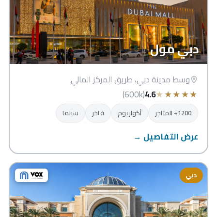
دبي مول
وسط مدينة دبي، طريق المركز المالي
★
★
★
★
★
(600k)
4.6
1200+ المتاجر
أكواريوم
فاخر
سينما
عرض التفاصيل →
دبي