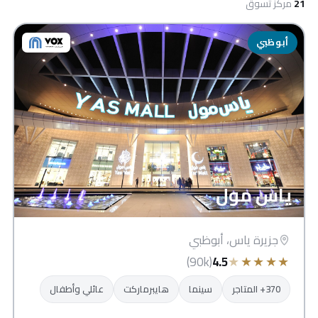
21
مركز تسوق
أبوظبي
ياس مول
جزيرة ياس، أبوظبي
★
★
★
★
★
(90k)
4.5
370+ المتاجر
سينما
هايبرماركت
عائلي وأطفال