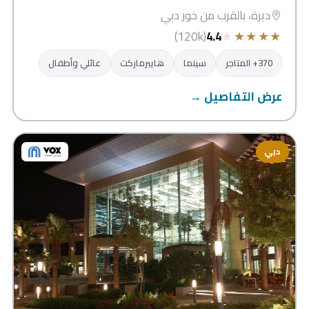
ديرة، بالقرب من خور دبي
★
★
★
★
★
(120k)
4.4
370+ المتاجر
سينما
هايبرماركت
عائلي وأطفال
عرض التفاصيل →
دبي