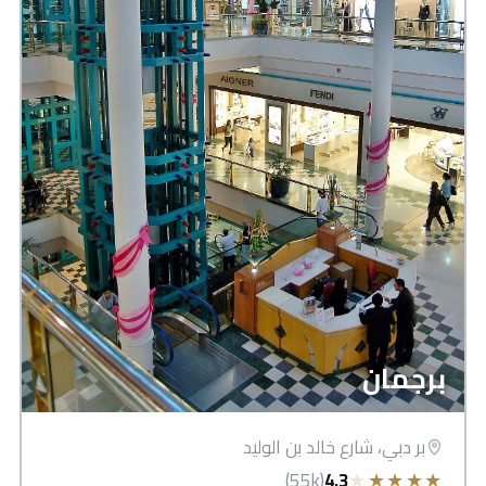
برجمان
بر دبي، شارع خالد بن الوليد
★
★
★
★
★
(55k)
4.3