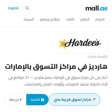
mall
.ae
English
المراكز
المتاجر
الفئات
مطاعم ومقاهٍ
السينما
الرئيسية
›
هارديز
هارديز في مراكز التسوق بالإمارات
اعثر على كل مركز تسوق في الإمارات يضم هارديز — 21 مواقع في
أنحاء الدولة. شاهد التقييمات وأوقات العمل والاتجاهات.
📍 مراكز تسوق قريبة مني
▤ قائمة
⌖ خريطة