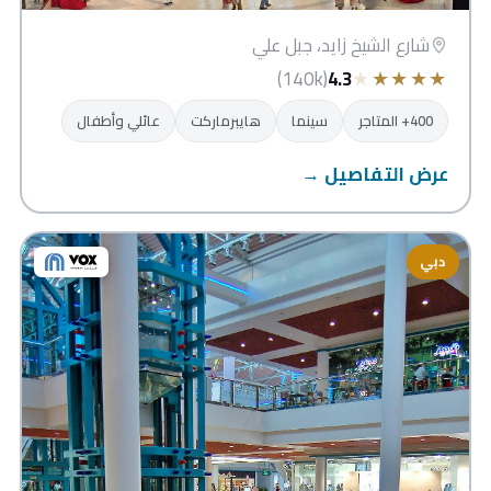
شارع الشيخ زايد، جبل علي
★
★
★
★
★
(140k)
4.3
400+ المتاجر
سينما
هايبرماركت
عائلي وأطفال
عرض التفاصيل →
دبي