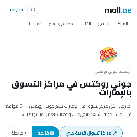
mall
.ae
English
المراكز
المتاجر
الفئات
مطاعم ومقاهٍ
السينما
الرئيسية
›
جوني روكتس
جوني روكتس في مراكز التسوق
بالإمارات
اعثر على كل مركز تسوق في الإمارات يضم جوني روكتس — 6 مواقع
في أنحاء الدولة. شاهد التقييمات وأوقات العمل والاتجاهات.
📍 مراكز تسوق قريبة مني
▤ قائمة
⌖ خريطة