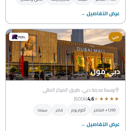
عرض التفاصيل →
دبي
دبي مول
وسط مدينة دبي، طريق المركز المالي
★
★
★
★
★
(600k)
4.6
1200+ المتاجر
أكواريوم
فاخر
سينما
عرض التفاصيل →