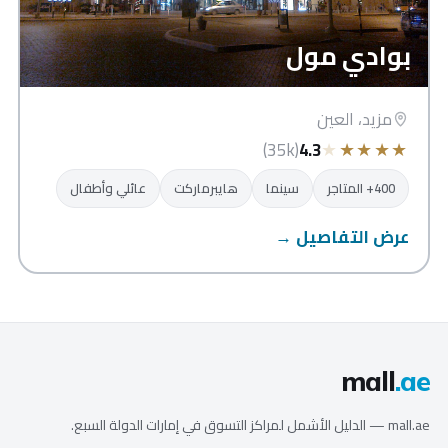
بوادي مول
مزيد، العين
★
★
★
★
★
(35k)
4.3
400+ المتاجر
سينما
هايبرماركت
عائلي وأطفال
عرض التفاصيل →
mall
.ae
mall.ae — الدليل الأشمل لمراكز التسوق في إمارات الدولة السبع.