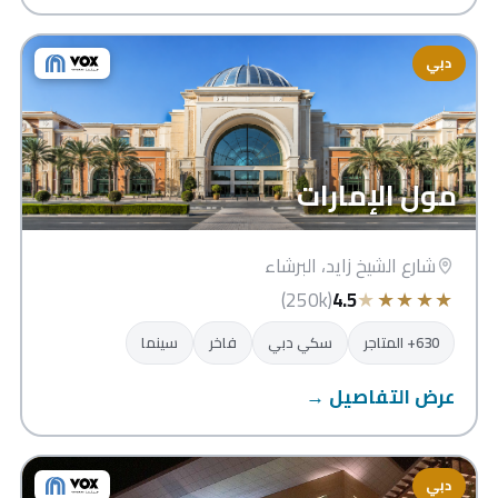
دبي
مول الإمارات
شارع الشيخ زايد، البرشاء
★
★
★
★
★
(250k)
4.5
630+ المتاجر
سكي دبي
فاخر
سينما
عرض التفاصيل →
دبي