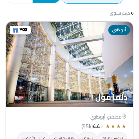
6
مركز تسوق
أبوظبي
دلما مول
مصفح، أبوظبي
★
★
★
★
★
(55k)
4.4
450+ المتاجر
سينما
هايبرماركت
عائلي وأطفال