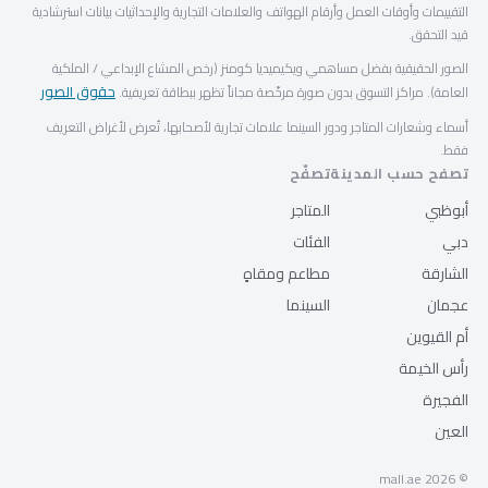
التقييمات وأوقات العمل وأرقام الهواتف والعلامات التجارية والإحداثيات بيانات استرشادية
قيد التحقق.
الصور الحقيقية بفضل مساهمي ويكيميديا كومنز (رخص المشاع الإبداعي / الملكية
حقوق الصور
العامة). مراكز التسوق بدون صورة مرخّصة مجاناً تظهر ببطاقة تعريفية.
أسماء وشعارات المتاجر ودور السينما علامات تجارية لأصحابها، تُعرض لأغراض التعريف
فقط.
تصفح حسب المدينة
تصفّح
أبوظبي
المتاجر
دبي
الفئات
الشارقة
مطاعم ومقاهٍ
عجمان
السينما
أم القيوين
رأس الخيمة
الفجيرة
العين
© 2026 mall.ae