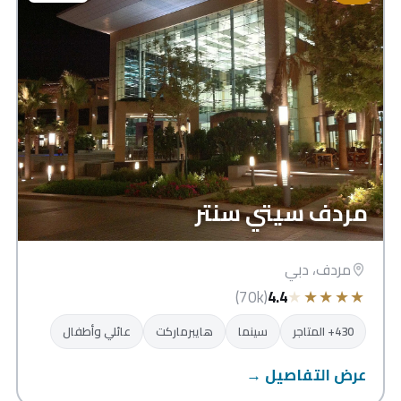
مردف سيتي سنتر
مردف، دبي
★
★
★
★
★
(70k)
4.4
430+ المتاجر
سينما
هايبرماركت
عائلي وأطفال
عرض التفاصيل →
الحمرا مول