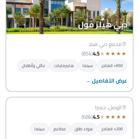
دبي هيلز مول
مجمع دبي هيلز
★
★
★
★
★
(85k)
4.5
650+ المتاجر
سينما
هايبرماركت
عائلي وأطفال
عرض التفاصيل →
سيتي ووك
دبي
الوصل، جميرا
★
★
★
★
★
(68k)
4.5
200+ المتاجر
هواء طلق
مطاعم
سينما