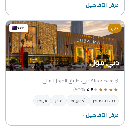
عرض التفاصيل →
دبي
دبي مول
وسط مدينة دبي، طريق المركز المالي
★
★
★
★
★
(600k)
4.6
1200+ المتاجر
أكواريوم
فاخر
سينما
عرض التفاصيل →