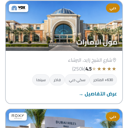
دبي
مول الإمارات
شارع الشيخ زايد، البرشاء
★
★
★
★
★
(250k)
4.5
630+ المتاجر
سكي دبي
فاخر
سينما
عرض التفاصيل →
دبي