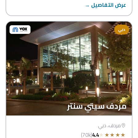
عرض التفاصيل →
دبي
مردف سيتي سنتر
مردف، دبي
★
★
★
★
★
(70k)
4.4