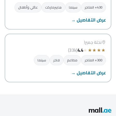
430+ المتاجر
سينما
هايبرماركت
عائلي وأطفال
عرض التفاصيل →
نخيل مول
دبي
نخلة جميرا
★
★
★
★
★
(33k)
4.4
300+ المتاجر
مطاعم
فاخر
سينما
عرض التفاصيل →
mall
.ae