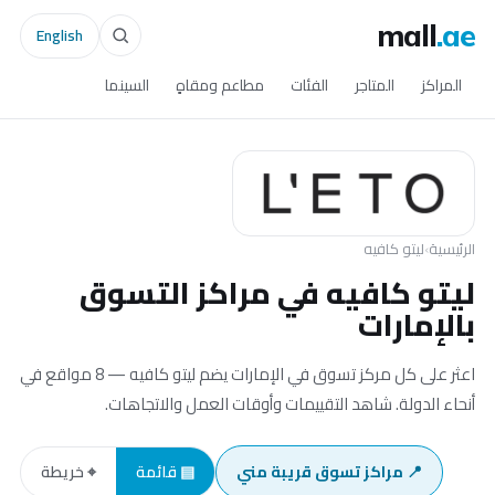
mall
.ae
English
المراكز
المتاجر
الفئات
مطاعم ومقاهٍ
السينما
الرئيسية
›
ليتو كافيه
ليتو كافيه في مراكز التسوق
بالإمارات
اعثر على كل مركز تسوق في الإمارات يضم ليتو كافيه — 8 مواقع في
أنحاء الدولة. شاهد التقييمات وأوقات العمل والاتجاهات.
📍 مراكز تسوق قريبة مني
▤ قائمة
⌖ خريطة