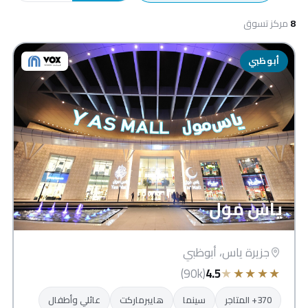
8
مركز تسوق
أبوظبي
ياس مول
جزيرة ياس، أبوظبي
★
★
★
★
★
(90k)
4.5
370+ المتاجر
سينما
هايبرماركت
عائلي وأطفال