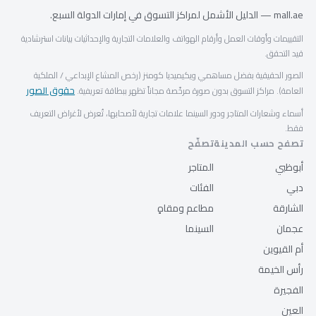
mall.ae — الدليل الأشمل لمراكز التسوق في إمارات الدولة السبع.
التقييمات وأوقات العمل وأرقام الهواتف والعلامات التجارية والإحداثيات بيانات استرشادية
قيد التحقق.
الصور الحقيقية بفضل مساهمي ويكيميديا كومنز (رخص المشاع الإبداعي / الملكية
حقوق الصور
العامة). مراكز التسوق بدون صورة مرخّصة مجاناً تظهر ببطاقة تعريفية.
أسماء وشعارات المتاجر ودور السينما علامات تجارية لأصحابها، تُعرض لأغراض التعريف
فقط.
تصفح حسب المدينة
تصفّح
أبوظبي
المتاجر
دبي
الفئات
الشارقة
مطاعم ومقاهٍ
عجمان
السينما
أم القيوين
رأس الخيمة
الفجيرة
العين