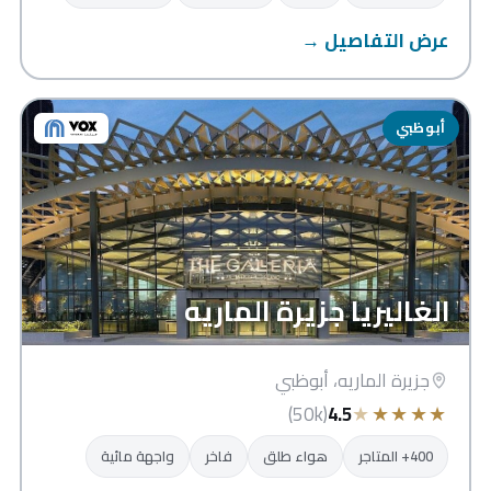
عرض التفاصيل →
أبوظبي
الغاليريا جزيرة الماريه
جزيرة الماريه، أبوظبي
★
★
★
★
★
(50k)
4.5
400+ المتاجر
هواء طلق
فاخر
واجهة مائية