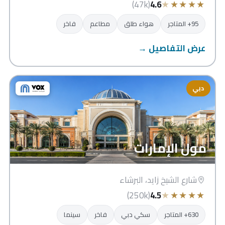
★
★
★
★
★
(47k)
4.6
95+ المتاجر
هواء طلق
مطاعم
فاخر
عرض التفاصيل →
دبي
مول الإمارات
شارع الشيخ زايد، البرشاء
★
★
★
★
★
(250k)
4.5
630+ المتاجر
سكي دبي
فاخر
سينما