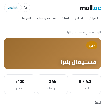
mall
.ae
English
المراكز
المتاجر
الفئات
مطاعم ومقاهٍ
السينما
الرئيسية
›
دبي
›
فستيفال بلازا
دبي
فستيفال بلازا
120+
24k
4.2 / 5
التقييم
المراجعات
المتاجر
نبذة