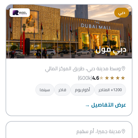
دبي
دبي مول
وسط مدينة دبي، طريق المركز المالي
★
★
★
★
★
(600k)
4.6
1200+ المتاجر
أكواريوم
فاخر
سينما
عرض التفاصيل →
سوق مدينة جميرا
دبي
مدينة جميرا، أم سقيم