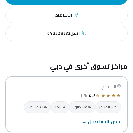
الاتجاهات
اتصل
04 252 3232
مراكز تسوق أخرى في دبي
الخوانيج ووك
دبي
الخوانيج 1
★
★
★
★
★
(2k)
4.7
25+ المتاجر
هواء طلق
سينما
هايبرماركت
عرض التفاصيل →