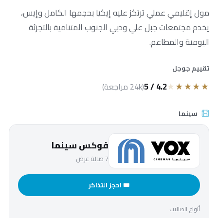
مول إقليمي عملي ترتكز عليه إيكيا بحجمها الكامل وإيس،
يخدم مجتمعات جبل علي ودبي الجنوب المتنامية بالتجزئة
اليومية والمطاعم.
تقييم جوجل
★
★
★
★
★
4.2 / 5
(24k مراجعة)
سينما
فوكس سينما
7 صالة عرض
🎟 احجز التذاكر
أنواع الصالات