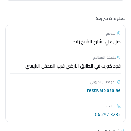
كارفور
تيم هورتنز
ماكدونالدز
معلومات سريعة
إيكيا
ايس
الموقع
جبل علي، شارع الشيخ زايد
فيمس ديفز
زعتر وزيت
منطقة المطاعم
سنتر بوينت
فود كورت في الطابق الأرضي قرب المدخل الرئيسي
الموقع الإلكتروني
festivalplaza.ae
الهاتف
04 252 3232