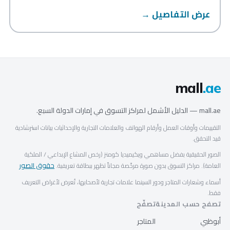
عرض التفاصيل →
mall
.ae
mall.ae — الدليل الأشمل لمراكز التسوق في إمارات الدولة السبع.
التقييمات وأوقات العمل وأرقام الهواتف والعلامات التجارية والإحداثيات بيانات استرشادية
قيد التحقق.
الصور الحقيقية بفضل مساهمي ويكيميديا كومنز (رخص المشاع الإبداعي / الملكية
حقوق الصور
العامة). مراكز التسوق بدون صورة مرخّصة مجاناً تظهر ببطاقة تعريفية.
أسماء وشعارات المتاجر ودور السينما علامات تجارية لأصحابها، تُعرض لأغراض التعريف
فقط.
تصفح حسب المدينة
تصفّح
أبوظبي
المتاجر