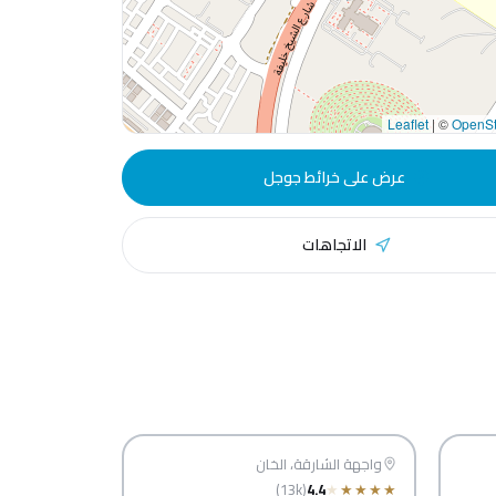
|
©
OpenSt
عرض على خرائط جوجل
الاتجاهات
قة
جزيرة مريم
الشارقة
واجهة الشارقة، الخان
(13k)
4.4
★
★
★
★
★