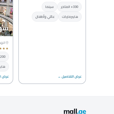
330+ المتاجر
سينما
هايبرماركت
عائلي وأطفال
سها
النه
★
★
★
200+ المتاجر
هايب
عرض التفاصيل →
عرض ال
mall
.ae