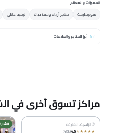
المميزات والمعالم
سوبرماركت
متاجر أزياء ونمط حياة
ترفيه عائلي
أبرز المتاجر والعلامات
باث آند بودي
فابي لاند
ووركس
مراكز تسوق أخرى في الش
سيتي سنتر الزاهية
الشارقة
الزاهية، الشارقة
الشارق
(40k)
4.5
★
★
★
★
★