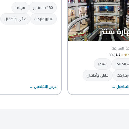
150+ المتاجر
سينما
هايبرماركت
عائلي وأطفال
رة سنتر
دة، الشارقة
(80k)
4.4
★
★
سينما
رماركت
عائلي وأطفال
تفاصيل →
عرض التفاصيل →