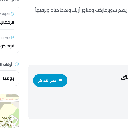
م سوبرماركت ومتاجر أزياء ونمط حياة وترفيهاً
الموقع
الرحماني
منطقة 
فود كور
أوقات ا
تي
يومياً
🎟 احجز التذاكر