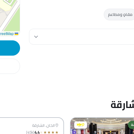
مقاهٍ ومطاعم
reetMap
Leaflet
ارقة
سيتي سنتر الشار
ة
الشارقة
الخان، الشارقة
(45k)
4.4
★
★
★
★
★