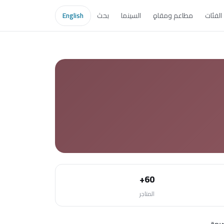
الفئات
مطاعم ومقاهٍ
السينما
بحث
English
60+
المتاجر
يعة