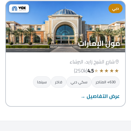
دبي
مول الإمارات
شارع الشيخ زايد، البرشاء
★
★
★
★
★
(250k)
4.5
630+ المتاجر
سكي دبي
فاخر
سينما
عرض التفاصيل →