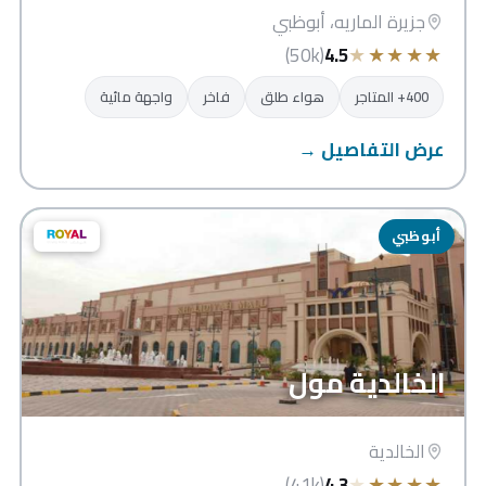
جزيرة الماريه، أبوظبي
★
★
★
★
★
(50k)
4.5
400+ المتاجر
هواء طلق
فاخر
واجهة مائية
عرض التفاصيل →
أبوظبي
الخالدية مول
الخالدية
★
★
★
★
★
(41k)
4.3