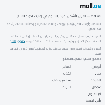
mall
.ae
mall.ae — الدليل الأشمل لمراكز التسوق في إمارات الدولة السبع.
التقييمات وأوقات العمل وأرقام الهواتف والعلامات التجارية والإحداثيات بيانات استرشادية
قيد التحقق.
الصور الحقيقية بفضل مساهمي ويكيميديا كومنز (رخص المشاع الإبداعي / الملكية
حقوق الصور
العامة). مراكز التسوق بدون صورة مرخّصة مجاناً تظهر ببطاقة تعريفية.
أسماء وشعارات المتاجر ودور السينما علامات تجارية لأصحابها، تُعرض لأغراض التعريف
فقط.
تصفح حسب المدينة
تصفّح
أبوظبي
المتاجر
دبي
الفئات
الشارقة
مطاعم ومقاهٍ
عجمان
السينما
أم القيوين
رأس الخيمة