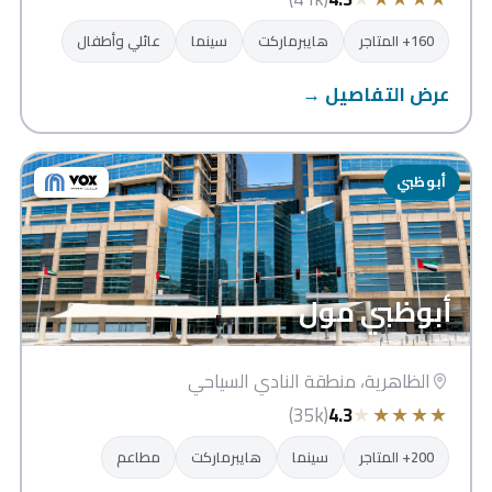
160+ المتاجر
هايبرماركت
سينما
عائلي وأطفال
عرض التفاصيل →
أبوظبي
أبوظبي مول
الظاهرية، منطقة النادي السياحي
★
★
★
★
★
(35k)
4.3
200+ المتاجر
سينما
هايبرماركت
مطاعم