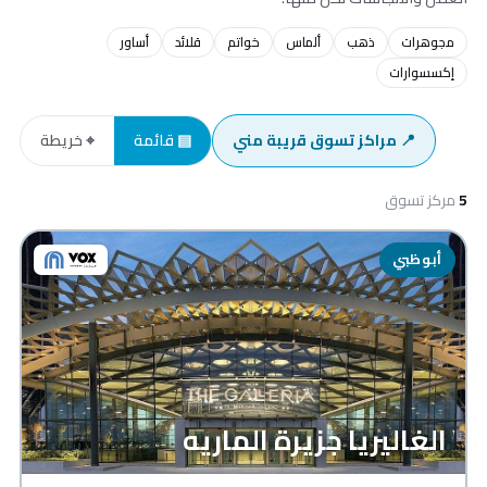
مجوهرات
ذهب
ألماس
خواتم
قلائد
أساور
إكسسوارات
📍 مراكز تسوق قريبة مني
▤ قائمة
⌖ خريطة
5
مركز تسوق
أبوظبي
الغاليريا جزيرة الماريه