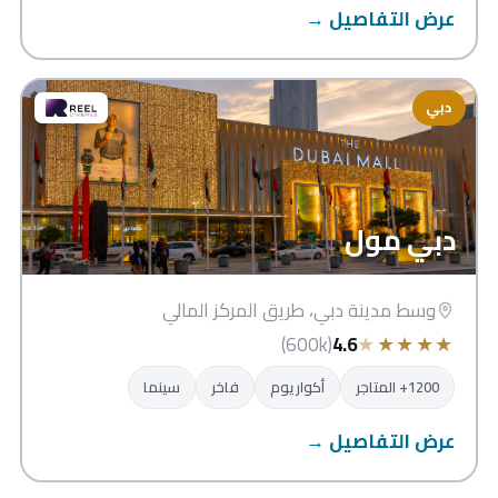
عرض التفاصيل →
دبي
دبي مول
وسط مدينة دبي، طريق المركز المالي
★
★
★
★
★
(600k)
4.6
1200+ المتاجر
أكواريوم
فاخر
سينما
عرض التفاصيل →