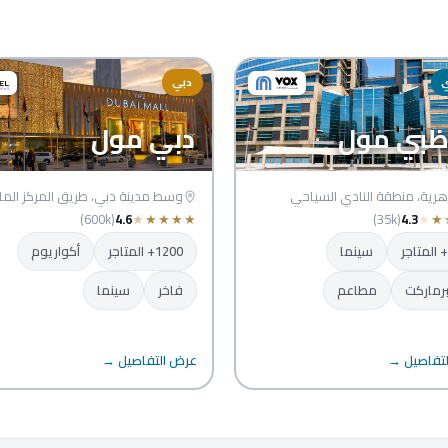
ي
دبي
ظبي مول
دبي مول
هرية، منطقة النادي السياحي
وسط مدينة دبي، طريق المركز الما
(35k)
4.3
★
★
(600k)
4.6
★
★
★
★
★
سينما
1200+ المتاجر
أكواريوم
رماركت
مطاعم
فاخر
سينما
تفاصيل →
عرض التفاصيل →