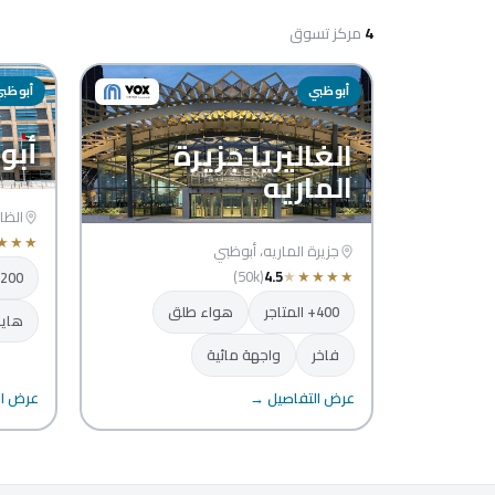
4
مركز تسوق
أبوظبي
أبوظب
أبو
الغاليريا جزيرة
الماريه
الظا
★
★
★
جزيرة الماريه، أبوظبي
(50k)
4.5
★
★
★
★
★
200+ المتاجر
400+ المتاجر
هواء طلق
هايب
فاخر
واجهة مائية
عرض التفاصيل →
عرض ال