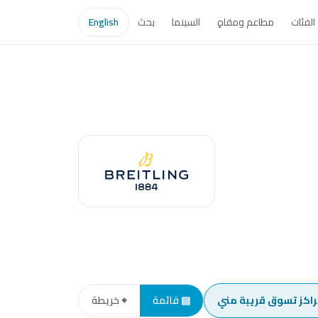
الفئات
مطاعم ومقاهٍ
السينما
بحث
English
راكز تسوق قريبة مني
▤ قائمة
⌖ خريطة