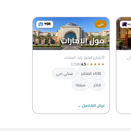
دبي
مول الإمارات
لي
شارع الشيخ زايد، البرشاء
(250k)
4.5
★
★
★
★
★
630+ المتاجر
سكي دبي
فاخر
سينما
عرض التفاصيل →