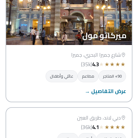
ميركاتو مول
شارع جميرا البحري، جميرا
★
★
★
★
★
(35k)
4.3
90+ المتاجر
مطاعم
عائلي وأطفال
عرض التفاصيل →
دبي أوتلت مول
دبي
دبي لاند، طريق العين
★
★
★
★
★
(36k)
4.1