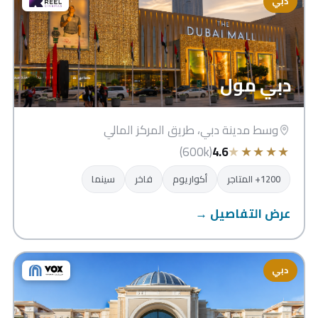
دبي
دبي مول
وسط مدينة دبي، طريق المركز المالي
★
★
★
★
★
(600k)
4.6
1200+ المتاجر
أكواريوم
فاخر
سينما
عرض التفاصيل →
دبي