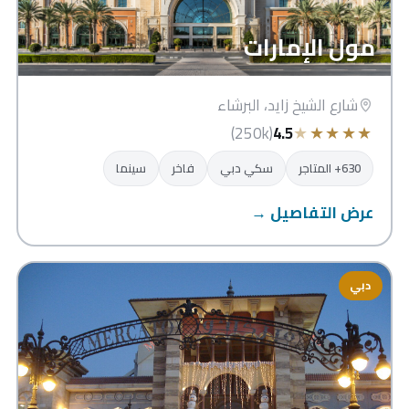
مول الإمارات
شارع الشيخ زايد، البرشاء
★
★
★
★
★
(250k)
4.5
630+ المتاجر
سكي دبي
فاخر
سينما
عرض التفاصيل →
دبي