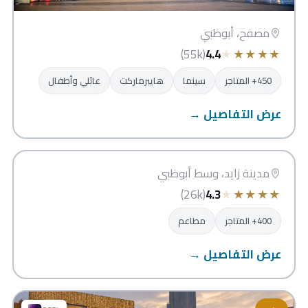
مصفح، أبوظبي
★
★
★
★
★
(55k)
4.4
450+ المتاجر
سينما
هايبرماركت
عائلي وأطفال
عرض التفاصيل →
مركز مدينة زايد للتسوق والذهب
أبوظبي
مدينة زايد، وسط أبوظبي
★
★
★
★
★
(26k)
4.3
400+ المتاجر
مطاعم
عرض التفاصيل →