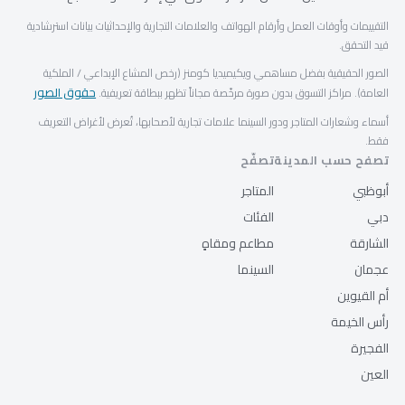
التقييمات وأوقات العمل وأرقام الهواتف والعلامات التجارية والإحداثيات بيانات استرشادية
قيد التحقق.
الصور الحقيقية بفضل مساهمي ويكيميديا كومنز (رخص المشاع الإبداعي / الملكية
حقوق الصور
العامة). مراكز التسوق بدون صورة مرخّصة مجاناً تظهر ببطاقة تعريفية.
أسماء وشعارات المتاجر ودور السينما علامات تجارية لأصحابها، تُعرض لأغراض التعريف
فقط.
تصفح حسب المدينة
تصفّح
أبوظبي
المتاجر
دبي
الفئات
الشارقة
مطاعم ومقاهٍ
عجمان
السينما
أم القيوين
رأس الخيمة
الفجيرة
العين