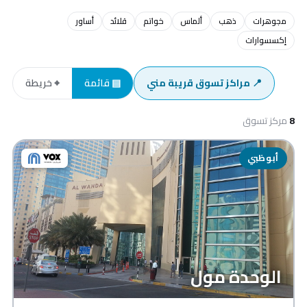
مجوهرات
ذهب
ألماس
خواتم
قلائد
أساور
إكسسوارات
📍 مراكز تسوق قريبة مني
▤ قائمة
⌖ خريطة
8
مركز تسوق
أبوظبي
الوحدة مول