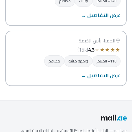
240+ المتاجر
أوتلت
مطاعم
عرض التفاصيل →
الحمرا مول
رأس الخيمة
الحمرا، رأس الخيمة
★
★
★
★
★
(15k)
4.3
110+ المتاجر
واجهة مائية
مطاعم
عرض التفاصيل →
mall
.ae
mall.ae — الدليل الأشمل لمراكز التسوق في إمارات الدولة السبع.