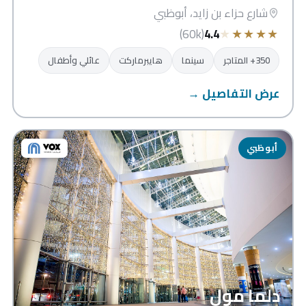
شارع حزاء بن زايد، أبوظبي
★
★
★
★
★
(60k)
4.4
350+ المتاجر
سينما
هايبرماركت
عائلي وأطفال
عرض التفاصيل →
أبوظبي
دلما مول