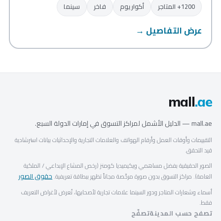
1200+ المتاجر
أكواريوم
فاخر
سينما
عرض التفاصيل →
mall
.ae
mall.ae — الدليل الأشمل لمراكز التسوق في إمارات الدولة السبع.
التقييمات وأوقات العمل وأرقام الهواتف والعلامات التجارية والإحداثيات بيانات استرشادية
قيد التحقق.
الصور الحقيقية بفضل مساهمي ويكيميديا كومنز (رخص المشاع الإبداعي / الملكية
حقوق الصور
العامة). مراكز التسوق بدون صورة مرخّصة مجاناً تظهر ببطاقة تعريفية.
أسماء وشعارات المتاجر ودور السينما علامات تجارية لأصحابها، تُعرض لأغراض التعريف
فقط.
تصفح حسب المدينة
تصفّح