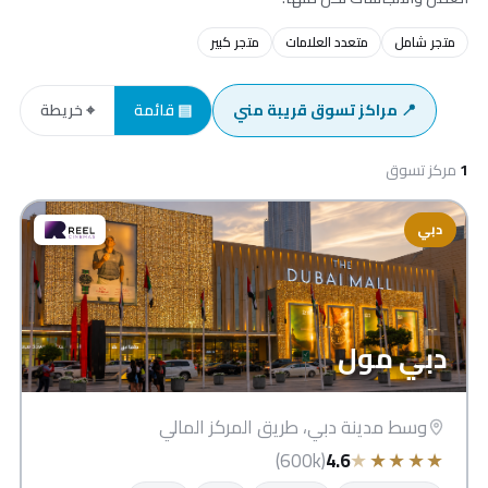
متجر شامل
متعدد العلامات
متجر كبير
📍 مراكز تسوق قريبة مني
▤ قائمة
⌖ خريطة
1
مركز تسوق
دبي
دبي مول
وسط مدينة دبي، طريق المركز المالي
★
★
★
★
★
(600k)
4.6