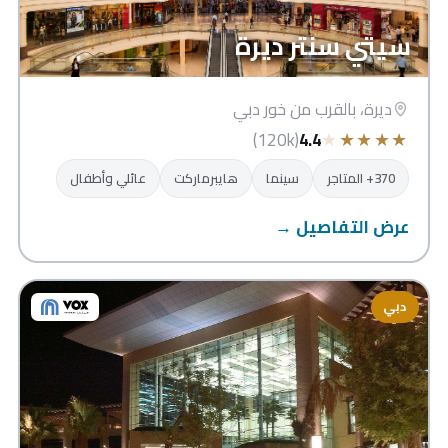
سيتي سنتر ديرة
ديرة، بالقرب من خور دبي
★
★
★
★
★
(120k)
4.4
370+ المتاجر
سينما
هايبرماركت
عائلي وأطفال
عرض التفاصيل →
دبي