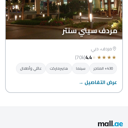
مردف سيتي سنتر
مردف، دبي
★
★
★
★
★
(70k)
4.4
430+ المتاجر
سينما
هايبرماركت
عائلي وأطفال
عرض التفاصيل →
mall
.ae