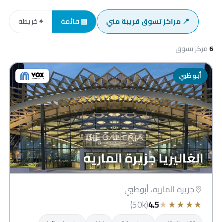
📍 مراكز تسوق قريبة مني
▤ قائمة
⌖ خريطة
6
مركز تسوق
أبوظبي
الغاليريا جزيرة الماريه
جزيرة الماريه، أبوظبي
★
★
★
★
★
(50k)
4.5