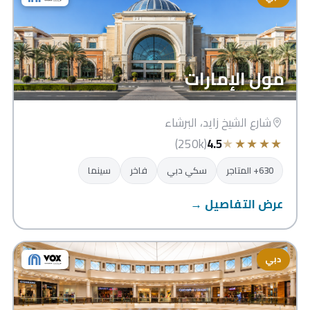
مول الإمارات
شارع الشيخ زايد، البرشاء
★
★
★
★
★
(250k)
4.5
630+ المتاجر
سكي دبي
فاخر
سينما
عرض التفاصيل →
دبي