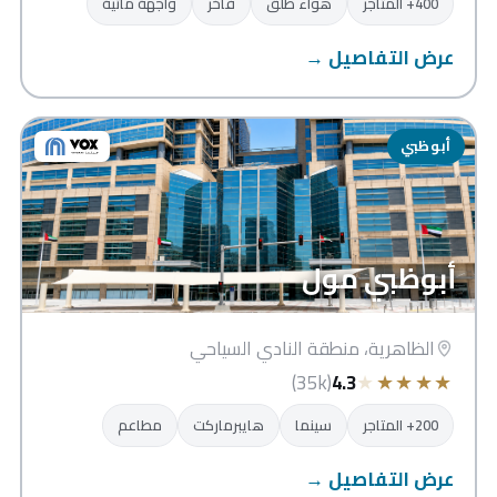
400+ المتاجر
هواء طلق
فاخر
واجهة مائية
عرض التفاصيل →
أبوظبي
أبوظبي مول
الظاهرية، منطقة النادي السياحي
★
★
★
★
★
(35k)
4.3
200+ المتاجر
سينما
هايبرماركت
مطاعم
عرض التفاصيل →