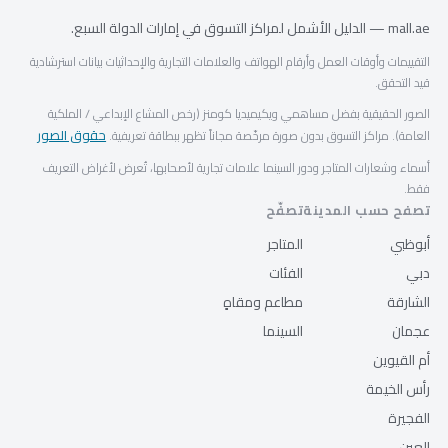
mall.ae — الدليل الأشمل لمراكز التسوق في إمارات الدولة السبع.
التقييمات وأوقات العمل وأرقام الهواتف والعلامات التجارية والإحداثيات بيانات استرشادية
قيد التحقق.
الصور الحقيقية بفضل مساهمي ويكيميديا كومنز (رخص المشاع الإبداعي / الملكية
حقوق الصور
العامة). مراكز التسوق بدون صورة مرخّصة مجاناً تظهر ببطاقة تعريفية.
أسماء وشعارات المتاجر ودور السينما علامات تجارية لأصحابها، تُعرض لأغراض التعريف
فقط.
تصفح حسب المدينة
تصفّح
أبوظبي
المتاجر
دبي
الفئات
الشارقة
مطاعم ومقاهٍ
عجمان
السينما
أم القيوين
رأس الخيمة
الفجيرة
العين