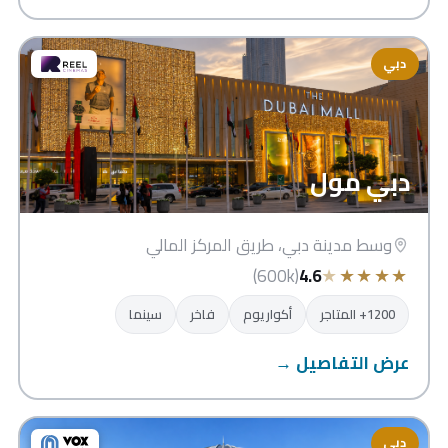
دبي
دبي مول
وسط مدينة دبي، طريق المركز المالي
★
★
★
★
★
(600k)
4.6
1200+ المتاجر
أكواريوم
فاخر
سينما
عرض التفاصيل →
دبي