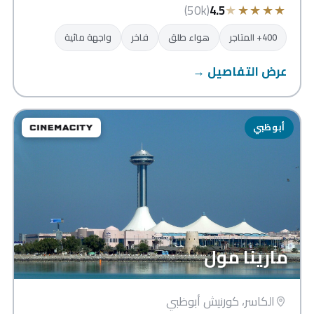
★
★
★
★
★
(50k)
4.5
400+ المتاجر
هواء طلق
فاخر
واجهة مائية
عرض التفاصيل →
أبوظبي
مارينا مول
الكاسر، كورنيش أبوظبي