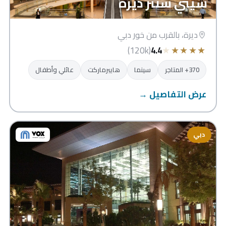
سيتي سنتر ديرة
ديرة، بالقرب من خور دبي
★
★
★
★
★
(120k)
4.4
370+ المتاجر
سينما
هايبرماركت
عائلي وأطفال
عرض التفاصيل →
دبي