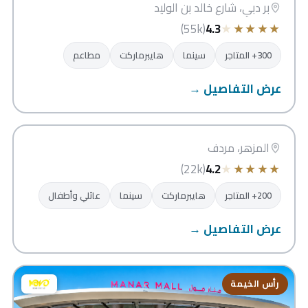
بر دبي، شارع خالد بن الوليد
★
★
★
★
★
(55k)
4.3
300+ المتاجر
سينما
هايبرماركت
مطاعم
عرض التفاصيل →
العربي سنتر
دبي
المزهر، مردف
★
★
★
★
★
(22k)
4.2
200+ المتاجر
هايبرماركت
سينما
عائلي وأطفال
عرض التفاصيل →
رأس الخيمة