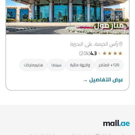
منار مول
رأس الخيمة، على البحيرة
★
★
★
★
★
(20k)
4.3
120+ المتاجر
واجهة مائية
سينما
هايبرماركت
عرض التفاصيل →
mall
.ae