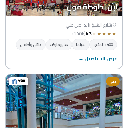
ابن بطوطة مول
شارع الشيخ زايد، جبل علي
★
★
★
★
★
(140k)
4.3
400+ المتاجر
سينما
هايبرماركت
عائلي وأطفال
عرض التفاصيل →
دبي