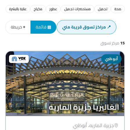
صحة
تجميل
مستحضرات تجميل
عطور
مكياج
عناية بالبشرة
📍 مراكز تسوق قريبة مني
▤ قائمة
⌖ خريطة
15
مركز تسوق
أبوظبي
الغاليريا جزيرة الماريه
جزيرة الماريه، أبوظبي