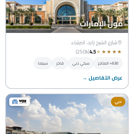
مول الإمارات
شارع الشيخ زايد، البرشاء
★
★
★
★
★
(250k)
4.5
630+ المتاجر
سكي دبي
فاخر
سينما
عرض التفاصيل →
دبي