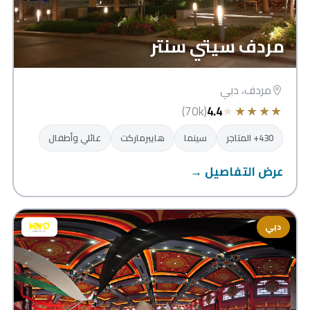
مردف سيتي سنتر
مردف، دبي
★
★
★
★
★
(70k)
4.4
430+ المتاجر
سينما
هايبرماركت
عائلي وأطفال
عرض التفاصيل →
دبي