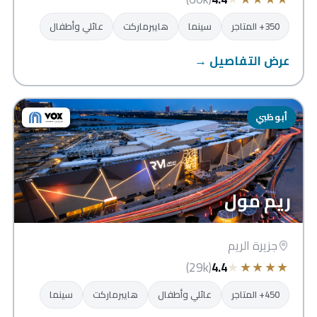
350+ المتاجر
سينما
هايبرماركت
عائلي وأطفال
عرض التفاصيل →
أبوظبي
ريم مول
جزيرة الريم
★
★
★
★
★
(29k)
4.4
450+ المتاجر
عائلي وأطفال
هايبرماركت
سينما