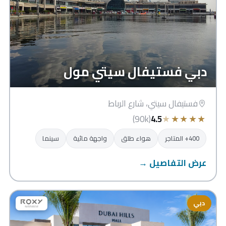
دبي فستيفال سيتي مول
فستيفال سيتي، شارع الرباط
★
★
★
★
★
(90k)
4.5
400+ المتاجر
هواء طلق
واجهة مائية
سينما
عرض التفاصيل →
دبي