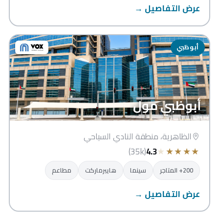
عرض التفاصيل →
أبوظبي
أبوظبي مول
الظاهرية، منطقة النادي السياحي
★
★
★
★
★
(35k)
4.3
200+ المتاجر
سينما
هايبرماركت
مطاعم
عرض التفاصيل →