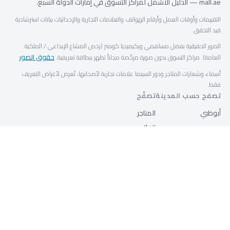
mall.ae — الدليل الأشمل لمراكز التسوق في إمارات الدولة السبع.
التقييمات وأوقات العمل وأرقام الهواتف والعلامات التجارية والإحداثيات بيانات استرشادية
قيد التحقق.
الصور الحقيقية بفضل مساهمي ويكيميديا كومنز (رخص المشاع الإبداعي / الملكية
حقوق الصور
العامة). مراكز التسوق بدون صورة مرخّصة مجاناً تظهر ببطاقة تعريفية.
أسماء وشعارات المتاجر ودور السينما علامات تجارية لأصحابها، تُعرض لأغراض التعريف
فقط.
تصفح حسب المدينة
تصفّح
أبوظبي
المتاجر
دبي
الفئات
الشارقة
مطاعم ومقاهٍ
عجمان
السينما
أم القيوين
رأس الخيمة
الفجيرة
العين