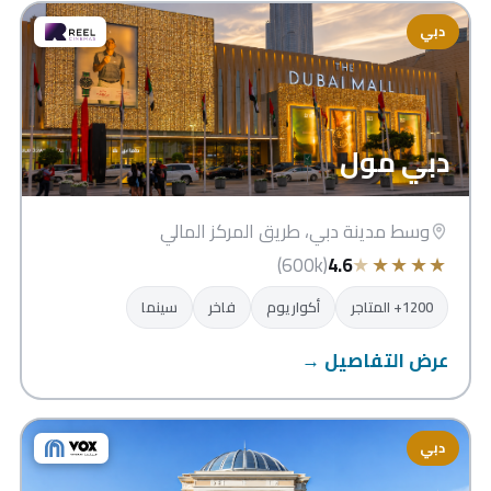
دبي
دبي مول
وسط مدينة دبي، طريق المركز المالي
★
★
★
★
★
(600k)
4.6
1200+ المتاجر
أكواريوم
فاخر
سينما
عرض التفاصيل →
دبي