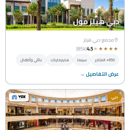
دبي هيلز مول
مجمع دبي هيلز
★
★
★
★
★
(85k)
4.5
650+ المتاجر
سينما
هايبرماركت
عائلي وأطفال
عرض التفاصيل →
دبي