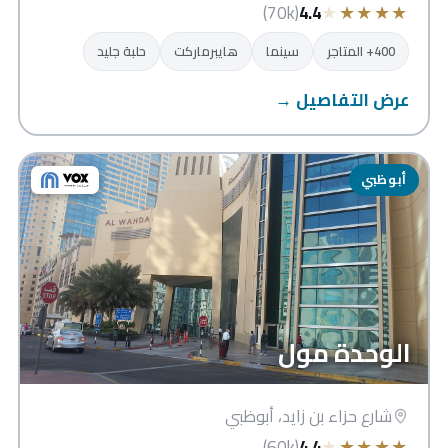
★
★
★
★
★
(70k)
4.4
400+ المتاجر
سينما
هايبرماركت
حلبة جليد
عرض التفاصيل →
أبوظبي
الوحدة مول
شارع حزاء بن زايد، أبوظبي
★
★
★
★
★
(60k)
4.4