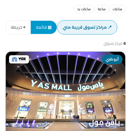
ساعات
ساعة
ساعات يد
📍 مراكز تسوق قريبة مني
▤ قائمة
⌖ خريطة
6
مركز تسوق
أبوظبي
ياس مول