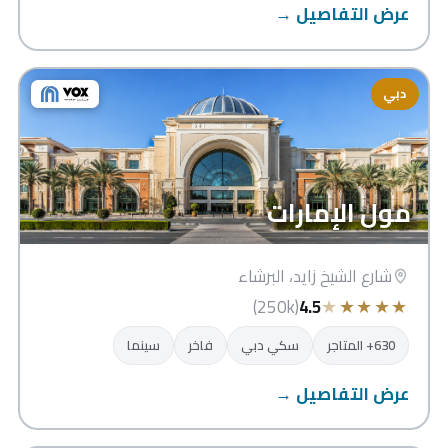
عرض التفاصيل →
دبي
مول الإمارات
شارع الشيخ زايد، البرشاء
★
★
★
★
★
(250k)
4.5
630+ المتاجر
سكي دبي
فاخر
سينما
عرض التفاصيل →
سيتي سنتر الشارقة