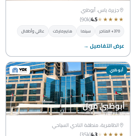
جزيرة ياس، أبوظبي
★
★
★
★
★
(90k)
4.5
370+ المتاجر
سينما
هايبرماركت
عائلي وأطفال
عرض التفاصيل →
أبوظبي
أبوظبي مول
الظاهرية، منطقة النادي السياحي
★
★
★
★
★
(35k)
4.3