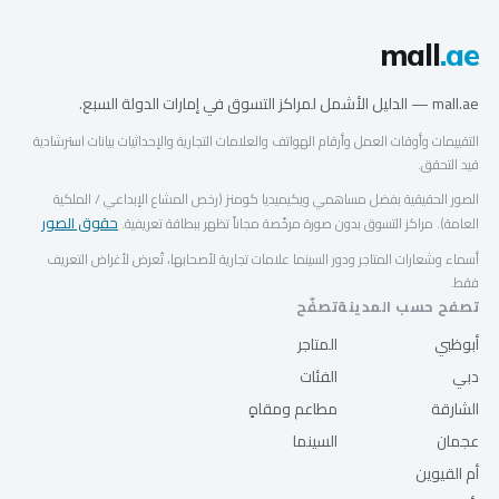
mall
.ae
mall.ae — الدليل الأشمل لمراكز التسوق في إمارات الدولة السبع.
التقييمات وأوقات العمل وأرقام الهواتف والعلامات التجارية والإحداثيات بيانات استرشادية
قيد التحقق.
الصور الحقيقية بفضل مساهمي ويكيميديا كومنز (رخص المشاع الإبداعي / الملكية
حقوق الصور
العامة). مراكز التسوق بدون صورة مرخّصة مجاناً تظهر ببطاقة تعريفية.
أسماء وشعارات المتاجر ودور السينما علامات تجارية لأصحابها، تُعرض لأغراض التعريف
فقط.
تصفح حسب المدينة
تصفّح
أبوظبي
المتاجر
دبي
الفئات
الشارقة
مطاعم ومقاهٍ
عجمان
السينما
أم القيوين