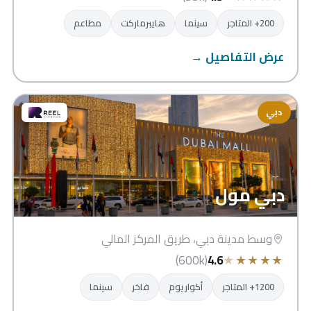
200+ المتاجر
سينما
هايبرماركت
مطاعم
عرض التفاصيل →
دبي
دبي مول
وسط مدينة دبي، طريق المركز المالي
★
★
★
★
★
(600k)
4.6
1200+ المتاجر
أكواريوم
فاخر
سينما