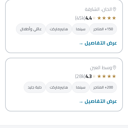
الشارقة
الخان، الشارقة
★
★
★
★
★
(45k)
4.4
150+ المتاجر
سينما
هايبرماركت
عائلي وأطفال
عرض التفاصيل →
العين مول
العين
وسط العين
★
★
★
★
★
(28k)
4.3
200+ المتاجر
سينما
هايبرماركت
حلبة جليد
عرض التفاصيل →