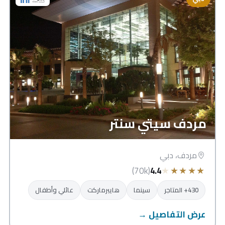
مردف سيتي سنتر
مردف، دبي
★
★
★
★
★
(70k)
4.4
430+ المتاجر
سينما
هايبرماركت
عائلي وأطفال
عرض التفاصيل →