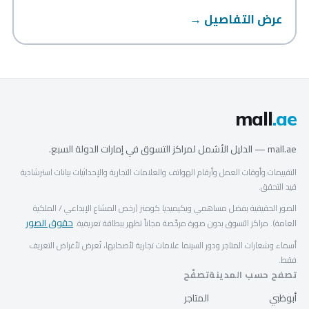
عرض التفاصيل →
mall
.ae
mall.ae — الدليل الأشمل لمراكز التسوق في إمارات الدولة السبع.
التقييمات وأوقات العمل وأرقام الهواتف والعلامات التجارية والإحداثيات بيانات استرشادية
قيد التحقق.
الصور الحقيقية بفضل مساهمي ويكيميديا كومنز (رخص المشاع الإبداعي / الملكية
حقوق الصور
العامة). مراكز التسوق بدون صورة مرخّصة مجاناً تظهر ببطاقة تعريفية.
أسماء وشعارات المتاجر ودور السينما علامات تجارية لأصحابها، تُعرض لأغراض التعريف
فقط.
تصفح حسب المدينة
تصفّح
أبوظبي
المتاجر