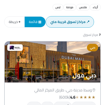
أزياء
ملابس
موضة
لبس
📍 مراكز تسوق قريبة مني
▤ قائمة
⌖ خريطة
7
مركز تسوق
دبي
دبي مول
وسط مدينة دبي، طريق المركز المالي
★
★
★
★
★
(600k)
4.6