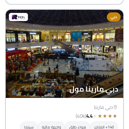
دبي
دبي مارينا مول
دبي مارينا
★
★
★
★
★
(40k)
4.4
140+ المتاجر
هواء طلق
واجهة مائية
سينما