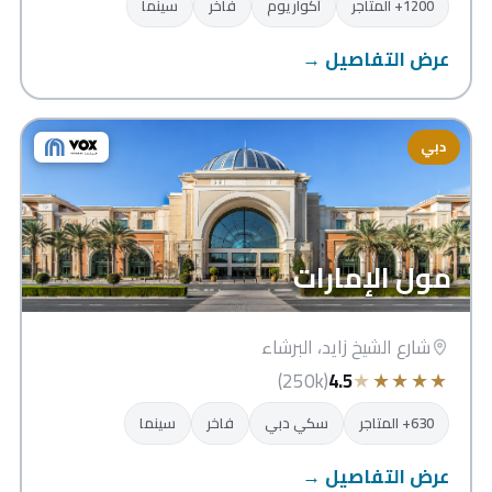
1200+ المتاجر
أكواريوم
فاخر
سينما
عرض التفاصيل →
دبي
مول الإمارات
شارع الشيخ زايد، البرشاء
★
★
★
★
★
(250k)
4.5
630+ المتاجر
سكي دبي
فاخر
سينما
عرض التفاصيل →