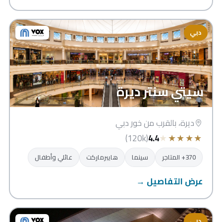
دبي
سيتي سنتر ديرة
ديرة، بالقرب من خور دبي
★
★
★
★
★
(120k)
4.4
370+ المتاجر
سينما
هايبرماركت
عائلي وأطفال
عرض التفاصيل →
دبي