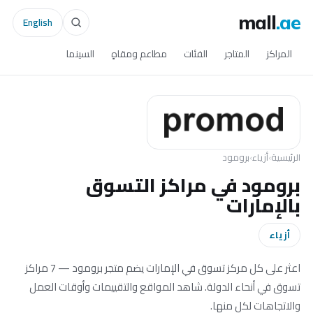
mall
.ae
English
المراكز
المتاجر
الفئات
مطاعم ومقاهٍ
السينما
الرئيسية
›
أزياء
›
برومود
برومود في مراكز التسوق
بالإمارات
أزياء
اعثر على كل مركز تسوق في الإمارات يضم متجر برومود — 7 مراكز
تسوق في أنحاء الدولة. شاهد المواقع والتقييمات وأوقات العمل
والاتجاهات لكل منها.