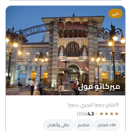
دبي
ميركاتو مول
شارع جميرا البحري، جميرا
★
★
★
★
★
(35k)
4.3
90+ المتاجر
مطاعم
عائلي وأطفال