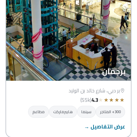
برجمان
بر دبي، شارع خالد بن الوليد
★
★
★
★
★
(55k)
4.3
300+ المتاجر
سينما
هايبرماركت
مطاعم
عرض التفاصيل →