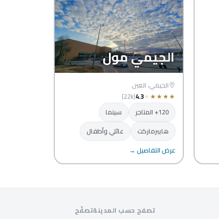
الجيمي مول
الجيمي، العين
(22k)
4.3
★
★
★
★
★
120+ المتاجر
سينما
هايبرماركت
عائلي وأطفال
عرض التفاصيل →
تصفح حسب المدينة
تصفّح