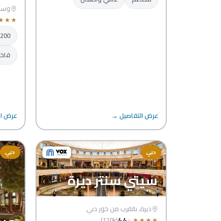
وسط 
★
★
★
1200+ المت
فاخر
عرض التفاصيل →
عرض ال
دبي
دبي
سيتي سنتر ديرة
ديرة، بالقرب من خور دبي
(120k)
4.4
★
★
★
★
★