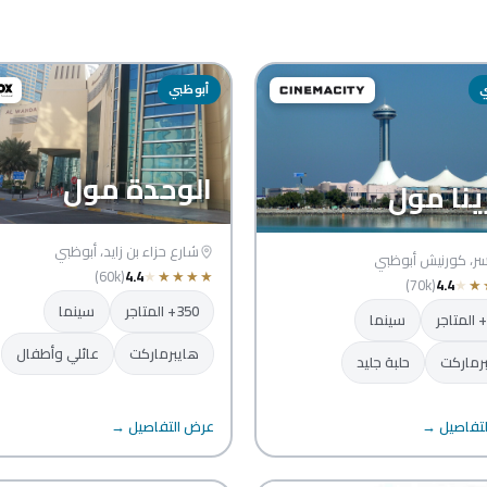
ي
أبوظبي
الوحدة مول
ينا مول
شارع حزاء بن زايد، أبوظبي
سر، كورنيش أبوظبي
(60k)
4.4
★
★
★
★
★
(70k)
4.4
★
★
350+ المتاجر
سينما
سينما
هايبرماركت
عائلي وأطفال
رماركت
حلبة جليد
مركز مدينة زايد
تفاصيل →
عرض التفاصيل →
للتسوق والذهب