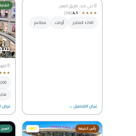
دبي
دبي لاند، طريق العين
الشارق
(36k)
4.1
★
★
★
★
★
240+ المتاجر
أوتلت
مطاعم
سها
النه
★
★
★
200+ المتاجر
هايب
عرض التفاصيل →
عرض ال
رأس الخيمة
العين