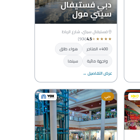
دبي فستيفال
سيتي مول
فستيفال سيتي، شارع الرباط
(90k)
4.5
★
★
★
★
★
400+ المتاجر
هواء طلق
واجهة مائية
سينما
عرض التفاصيل →
دبي