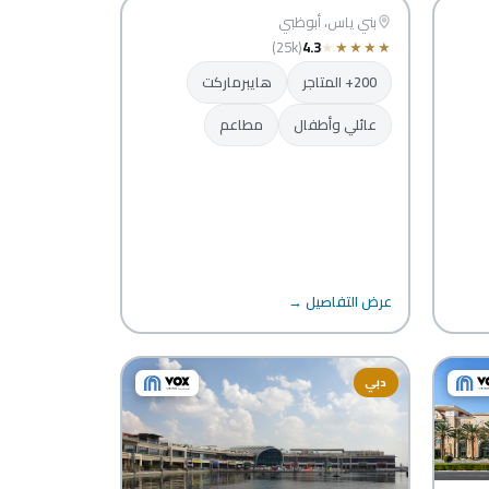
أبوظبي
بني ياس، أبوظبي
(25k)
4.3
★
★
★
★
★
200+ المتاجر
هايبرماركت
عائلي وأطفال
مطاعم
عرض التفاصيل →
دبي