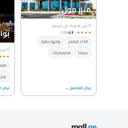
منار مول
رأس الخيمة، على البحيرة
بوا
(20k)
4.3
★
★
★
★
★
120+ المتاجر
واجهة مائية
مزيد
سينما
هايبرماركت
★
★
★
400+ المتاجر
هايب
عرض التفاصيل →
عرض ال
mall
.ae