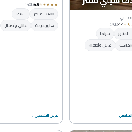
ف سيتي سنتر
(140k)
4.3
★
★
★
★
★
400+ المتاجر
سينما
ف، دبي
(70k)
4.4
★
★
هايبرماركت
عائلي وأطفال
سينما
رماركت
عائلي وأطفال
تفاصيل →
عرض التفاصيل →
سيتي سنتر الشار