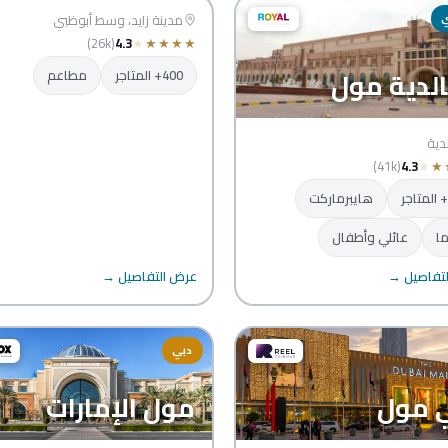
ي
أبوظبي
مدينة زايد، وسط أبوظبي
(26k)
4.3
★
★
★
★
★
الدية مول
400+ المتاجر
مطاعم
لدية
(41k)
4.3
★
★
هايبرماركت
ا
عائلي وأطفال
تفاصيل →
عرض التفاصيل →
دبي
 مول
مول الإمارات