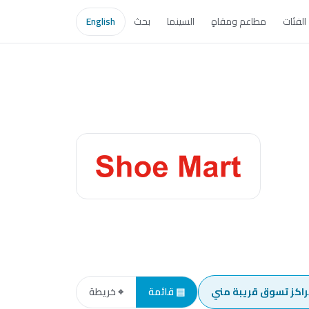
الفئات
مطاعم ومقاهٍ
السينما
بحث
English
راكز تسوق قريبة مني
▤ قائمة
⌖ خريطة