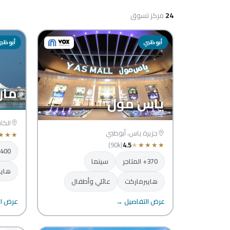
24
مركز تسوق
أبوظبي
أبوظب
مار
ياس مول
الكا
جزيرة ياس، أبوظبي
★
★
★
(90k)
4.5
★
★
★
★
★
400+ المتاجر
370+ المتاجر
سينما
هايب
هايبرماركت
عائلي وأطفال
عرض التفاصيل →
عرض ال