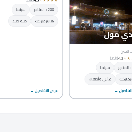
200+ المتاجر
سينما
هايبرماركت
حلبة جليد
دي مول
، العين
(35k)
4.3
★
★
سينما
رماركت
عائلي وأطفال
تفاصيل →
عرض التفاصيل →