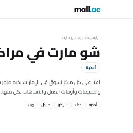
mall
.ae
الرئيسية
›
أحذية
›
شو مارت
شو مارت في مراكز
أحذية
والتقييمات وأوقات العمل والاتجاهات لكل منها.
أحذية
حذاء
سنيكرز
صنادل
بوت