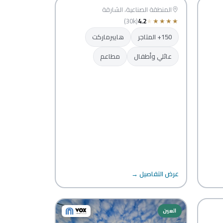
الشارقة
المنطقة الصناعية، الشارقة
(30k)
4.2
★
★
★
★
★
150+ المتاجر
هايبرماركت
عائلي وأطفال
مطاعم
عرض التفاصيل →
العين