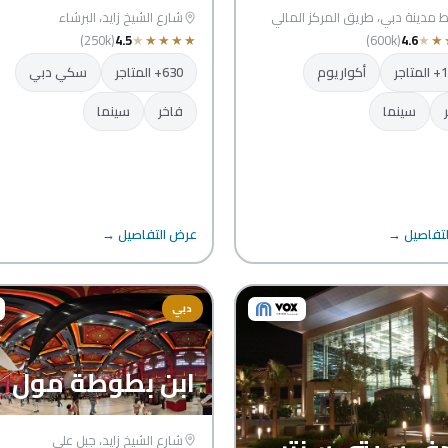
مدينة دبي، طريق المركز المالي
شارع الشيخ زايد، البرشاء
(250k)
4.5
★
★
★
★
★
(600k)
4.6
★
★
اجر
أكواريوم
630+ المتاجر
سكي دبي
سينما
فاخر
سينما
تفاصيل →
عرض التفاصيل →
دبي
ابن بطوطة مول
شارع الشيخ زايد، جبل علي