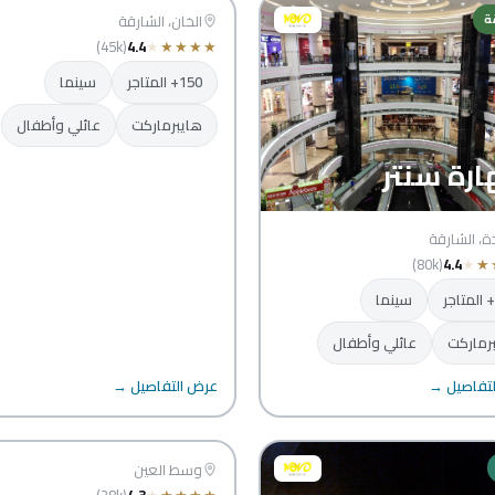
ة
الشارقة
الخان، الشارقة
(45k)
4.4
★
★
★
★
★
150+ المتاجر
سينما
هايبرماركت
عائلي وأطفال
رة سنتر
دة، الشارقة
(80k)
4.4
★
★
سينما
رماركت
عائلي وأطفال
تفاصيل →
عرض التفاصيل →
العين مول
العين
وسط العين
(28k)
4.3
★
★
★
★
★