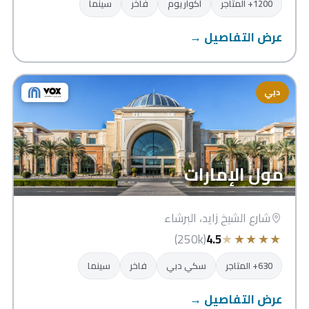
1200+ المتاجر
أكواريوم
فاخر
سينما
عرض التفاصيل →
دبي
مول الإمارات
شارع الشيخ زايد، البرشاء
★
★
★
★
★
(250k)
4.5
630+ المتاجر
سكي دبي
فاخر
سينما
عرض التفاصيل →