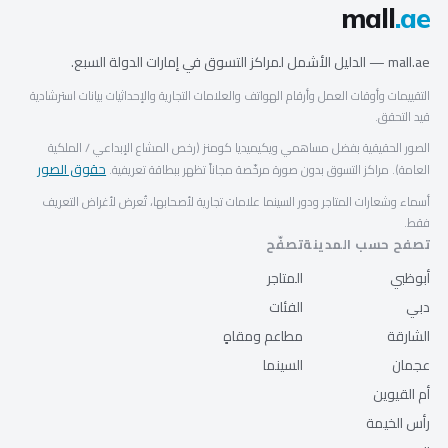
mall
.ae
mall.ae — الدليل الأشمل لمراكز التسوق في إمارات الدولة السبع.
التقييمات وأوقات العمل وأرقام الهواتف والعلامات التجارية والإحداثيات بيانات استرشادية
قيد التحقق.
الصور الحقيقية بفضل مساهمي ويكيميديا كومنز (رخص المشاع الإبداعي / الملكية
حقوق الصور
العامة). مراكز التسوق بدون صورة مرخّصة مجاناً تظهر ببطاقة تعريفية.
أسماء وشعارات المتاجر ودور السينما علامات تجارية لأصحابها، تُعرض لأغراض التعريف
فقط.
تصفح حسب المدينة
تصفّح
أبوظبي
المتاجر
دبي
الفئات
الشارقة
مطاعم ومقاهٍ
عجمان
السينما
أم القيوين
رأس الخيمة