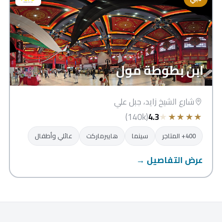
ابن بطوطة مول
شارع الشيخ زايد، جبل علي
★
★
★
★
★
(140k)
4.3
400+ المتاجر
سينما
هايبرماركت
عائلي وأطفال
عرض التفاصيل →