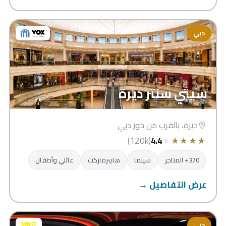
دبي
سيتي سنتر ديرة
ديرة، بالقرب من خور دبي
★
★
★
★
★
(120k)
4.4
370+ المتاجر
سينما
هايبرماركت
عائلي وأطفال
عرض التفاصيل →
دبي