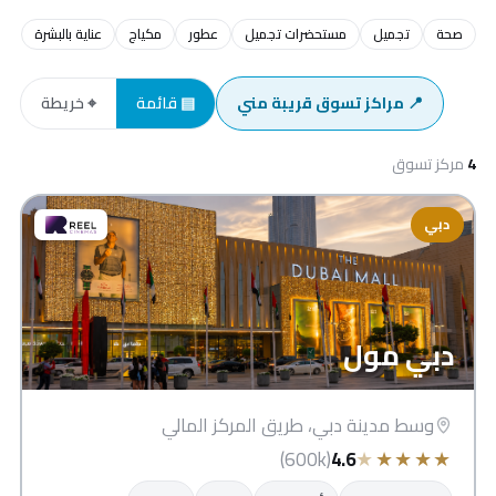
صحة
تجميل
مستحضرات تجميل
عطور
مكياج
عناية بالبشرة
📍 مراكز تسوق قريبة مني
▤ قائمة
⌖ خريطة
4
مركز تسوق
دبي
دبي مول
وسط مدينة دبي، طريق المركز المالي
★
★
★
★
★
(600k)
4.6