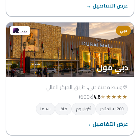
عرض التفاصيل →
دبي
دبي مول
وسط مدينة دبي، طريق المركز المالي
★
★
★
★
★
(600k)
4.6
1200+ المتاجر
أكواريوم
فاخر
سينما
عرض التفاصيل →