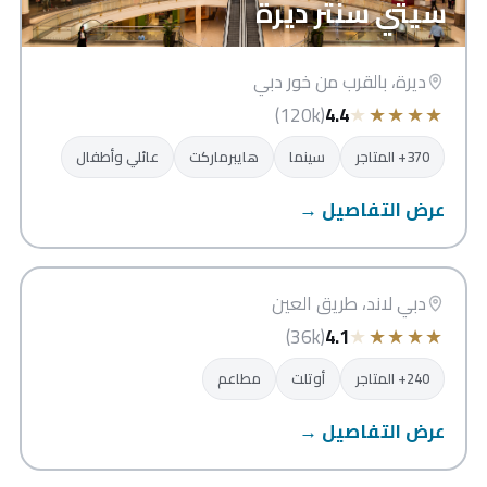
سيتي سنتر ديرة
ديرة، بالقرب من خور دبي
★
★
★
★
★
(120k)
4.4
370+ المتاجر
سينما
هايبرماركت
عائلي وأطفال
عرض التفاصيل →
دبي أوتلت مول
دبي
دبي لاند، طريق العين
★
★
★
★
★
(36k)
4.1
240+ المتاجر
أوتلت
مطاعم
عرض التفاصيل →