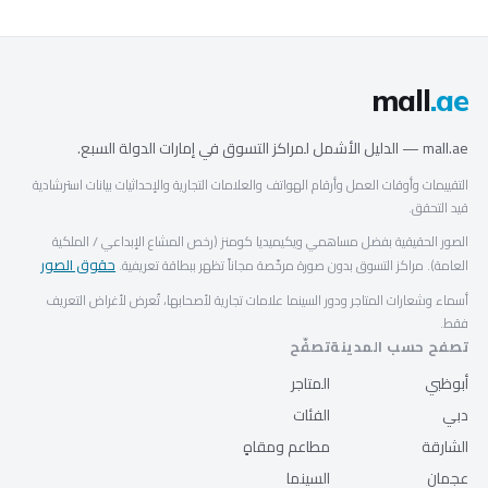
mall
.ae
mall.ae — الدليل الأشمل لمراكز التسوق في إمارات الدولة السبع.
التقييمات وأوقات العمل وأرقام الهواتف والعلامات التجارية والإحداثيات بيانات استرشادية
قيد التحقق.
الصور الحقيقية بفضل مساهمي ويكيميديا كومنز (رخص المشاع الإبداعي / الملكية
حقوق الصور
العامة). مراكز التسوق بدون صورة مرخّصة مجاناً تظهر ببطاقة تعريفية.
أسماء وشعارات المتاجر ودور السينما علامات تجارية لأصحابها، تُعرض لأغراض التعريف
فقط.
تصفح حسب المدينة
تصفّح
أبوظبي
المتاجر
دبي
الفئات
الشارقة
مطاعم ومقاهٍ
عجمان
السينما