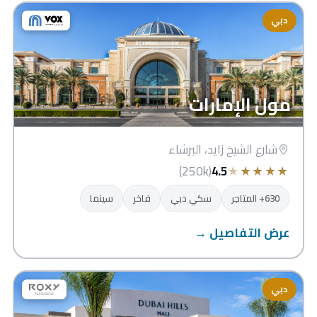
دبي
مول الإمارات
شارع الشيخ زايد، البرشاء
★
★
★
★
★
(250k)
4.5
630+ المتاجر
سكي دبي
فاخر
سينما
عرض التفاصيل →
دبي