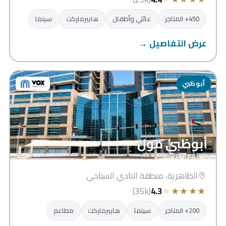
450+ المتاجر
عائلي وأطفال
هايبرماركت
سينما
عرض التفاصيل →
أبوظبي
أبوظبي مول
الظاهرية، منطقة النادي السياحي
★
★
★
★
★
(35k)
4.3
200+ المتاجر
سينما
هايبرماركت
مطاعم