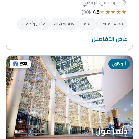
جزيرة ياس، أبوظبي
★
★
★
★
★
(90k)
4.5
370+ المتاجر
سينما
هايبرماركت
عائلي وأطفال
عرض التفاصيل →
أبوظبي
دلما مول