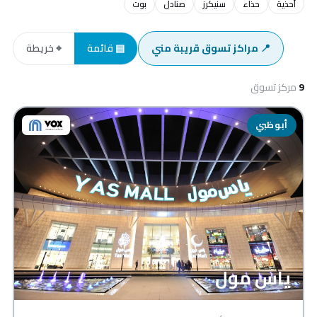
أحذية
حذاء
سنيكرز
صنادل
بوت
📍 مراكز تسوق قريبة مني
▤ قائمة
⌖ خريطة
9
مركز تسوق
أبوظبي
ياس مول