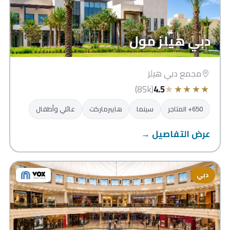
دبي هيلز مول
مجمع دبي هيلز
★
★
★
★
★
(85k)
4.5
650+ المتاجر
سينما
هايبرماركت
عائلي وأطفال
عرض التفاصيل →
دبي