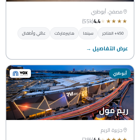
مصفح، أبوظبي
★
★
★
★
★
(55k)
4.4
450+ المتاجر
سينما
هايبرماركت
عائلي وأطفال
عرض التفاصيل →
أبوظبي
ريم مول
جزيرة الريم
★
★
★
★
★
(29k)
4.4