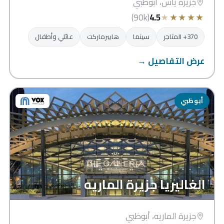
جزيرة ياس، أبوظبي
★
★
★
★
★
(90k)
4.5
370+ المتاجر
سينما
هايبرماركت
عائلي وأطفال
عرض التفاصيل →
أبوظبي
الغاليريا جزيرة الماريه
جزيرة الماريه، أبوظبي