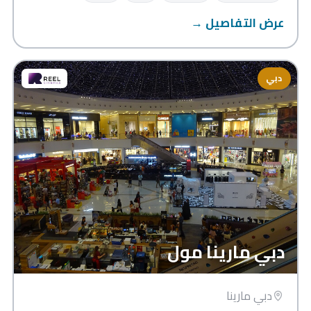
عرض التفاصيل →
دبي
دبي مارينا مول
دبي مارينا