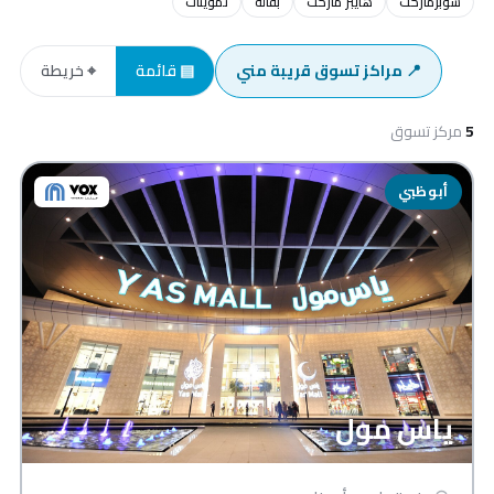
سوبرماركت
هايبر ماركت
بقالة
تموينات
📍 مراكز تسوق قريبة مني
▤ قائمة
⌖ خريطة
5
مركز تسوق
أبوظبي
ياس مول