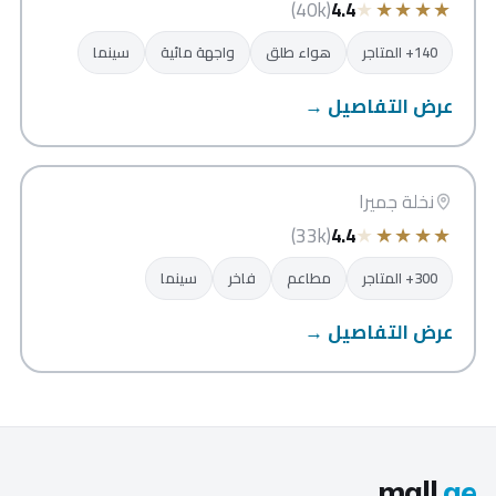
★
★
★
★
★
(40k)
4.4
140+ المتاجر
هواء طلق
واجهة مائية
سينما
عرض التفاصيل →
نخيل مول
دبي
نخلة جميرا
★
★
★
★
★
(33k)
4.4
300+ المتاجر
مطاعم
فاخر
سينما
عرض التفاصيل →
mall
.ae