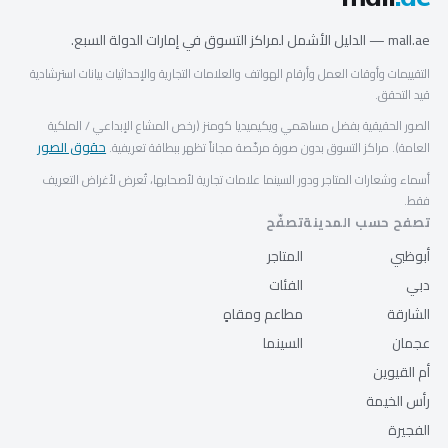
mall.ae — الدليل الأشمل لمراكز التسوق في إمارات الدولة السبع.
التقييمات وأوقات العمل وأرقام الهواتف والعلامات التجارية والإحداثيات بيانات استرشادية
قيد التحقق.
الصور الحقيقية بفضل مساهمي ويكيميديا كومنز (رخص المشاع الإبداعي / الملكية
حقوق الصور
العامة). مراكز التسوق بدون صورة مرخّصة مجاناً تظهر ببطاقة تعريفية.
أسماء وشعارات المتاجر ودور السينما علامات تجارية لأصحابها، تُعرض لأغراض التعريف
فقط.
تصفح حسب المدينة
تصفّح
أبوظبي
المتاجر
دبي
الفئات
الشارقة
مطاعم ومقاهٍ
عجمان
السينما
أم القيوين
رأس الخيمة
الفجيرة