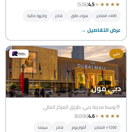
★
★
★
★
★
(50k)
4.5
400+ المتاجر
هواء طلق
فاخر
واجهة مائية
عرض التفاصيل →
دبي
دبي مول
وسط مدينة دبي، طريق المركز المالي
★
★
★
★
★
(600k)
4.6
1200+ المتاجر
أكواريوم
فاخر
سينما