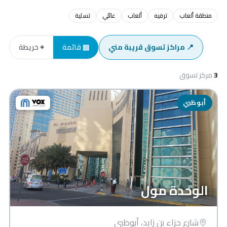
منطقة ألعاب
ترفيه
ألعاب
عائلي
تسلية
📍 مراكز تسوق قريبة مني
▤ قائمة
⌖ خريطة
3
مركز تسوق
أبوظبي
الوحدة مول
شارع حزاء بن زايد، أبوظبي