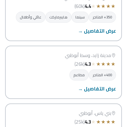
★
★
★
★
★
(60k)
4.4
350+ المتاجر
سينما
هايبرماركت
عائلي وأطفال
عرض التفاصيل →
مركز مدينة زايد للتسوق والذهب
أبوظبي
مدينة زايد، وسط أبوظبي
★
★
★
★
★
(26k)
4.3
400+ المتاجر
مطاعم
عرض التفاصيل →
بوابة الشرق مول
أبوظبي
بني ياس، أبوظبي
★
★
★
★
★
(25k)
4.3