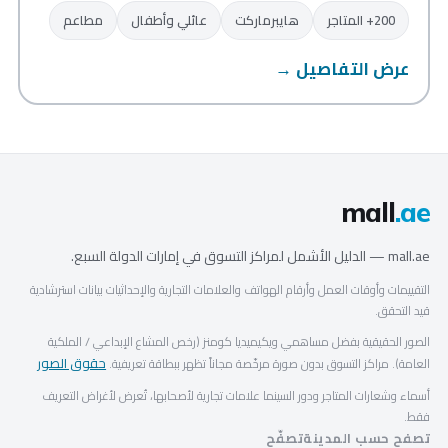
200+ المتاجر
هايبرماركت
عائلي وأطفال
مطاعم
عرض التفاصيل →
mall
.ae
mall.ae — الدليل الأشمل لمراكز التسوق في إمارات الدولة السبع.
التقييمات وأوقات العمل وأرقام الهواتف والعلامات التجارية والإحداثيات بيانات استرشادية
قيد التحقق.
الصور الحقيقية بفضل مساهمي ويكيميديا كومنز (رخص المشاع الإبداعي / الملكية
حقوق الصور
العامة). مراكز التسوق بدون صورة مرخّصة مجاناً تظهر ببطاقة تعريفية.
أسماء وشعارات المتاجر ودور السينما علامات تجارية لأصحابها، تُعرض لأغراض التعريف
فقط.
تصفح حسب المدينة
تصفّح