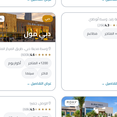
سوق والذهب
ي
ة زايد، وسط أبوظبي
دبي
(26k)
4.3
★
★
دبي مول
مطاعم
وسط مدينة دبي، طريق المركز الما
(600k)
4.6
★
★
★
★
★
1200+ المتاجر
أكواريوم
فاخر
سينما
تفاصيل →
عرض التفاصيل →
سيتي ووك
دبي
الوصل، جميرا
(68k)
4.5
★
★
★
★
★