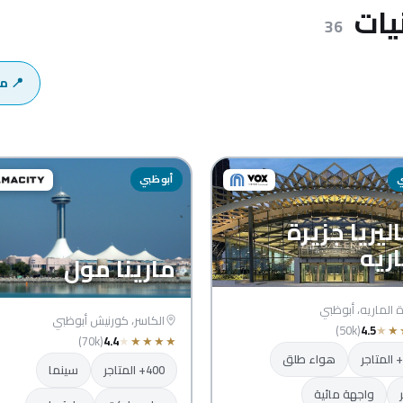
يات
36
📍 م
ي
أبوظبي
ليريا جزيرة
اريه
مارينا مول
ة الماريه، أبوظبي
الكاسر، كورنيش أبوظبي
(50k)
4.5
★
★
(70k)
4.4
★
★
★
★
★
هواء طلق
400+ المتاجر
سينما
واجهة مائية