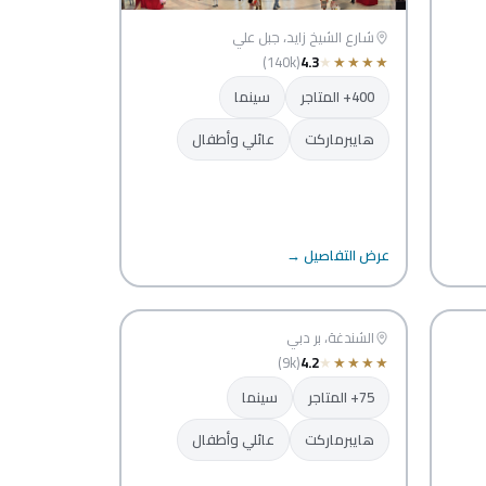
شارع الشيخ زايد، جبل علي
(140k)
4.3
★
★
★
★
★
400+ المتاجر
سينما
هايبرماركت
عائلي وأطفال
سيتي سنتر
عرض التفاصيل →
الشندغة
دبي
الشندغة، بر دبي
(9k)
4.2
★
★
★
★
★
75+ المتاجر
سينما
هايبرماركت
عائلي وأطفال