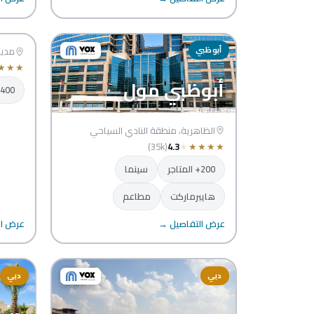
للت
أبوظبي
أبوظب
مدين
★
★
★
أبوظبي مول
400+ المتاجر
الظاهرية، منطقة النادي السياحي
(35k)
4.3
★
★
★
★
★
200+ المتاجر
سينما
هايبرماركت
مطاعم
عرض التفاصيل →
عرض ال
دبي
دبي