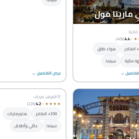
 مارينا مول
مارينا
(40k)
4.4
★
★
هواء طلق
ة مائية
سينما
تفاصيل →
عرض التفاصيل →
العربي سنتر
دبي
المزهر، مردف
(22k)
4.2
★
★
★
★
★
200+ المتاجر
هايبرماركت
سينما
عائلي وأطفال