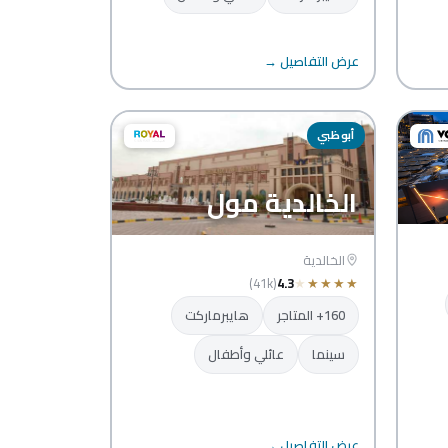
عرض التفاصيل →
أبوظبي
الخالدية مول
الخالدية
(41k)
4.3
★
★
★
★
★
160+ المتاجر
هايبرماركت
سينما
عائلي وأطفال
عرض التفاصيل →