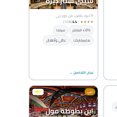
سيتي سنتر ديرة
ديرة، بالقرب من خور دبي
(120k)
4.4
★
★
★
★
★
370+ المتاجر
سينما
هايبرماركت
عائلي وأطفال
عرض التفاصيل →
دبي
ر
ابن بطوطة مول