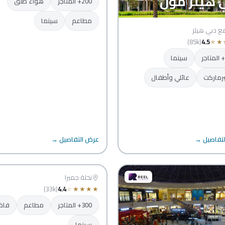
 هيلز مول
200+ المتاجر
هواء طلق
مطاعم
سينما
 دبي هيلز
(85k)
4.5
★
★
سينما
رماركت
عائلي وأطفال
تفاصيل →
عرض التفاصيل →
نخيل مول
دبي
نخلة جميرا
(33k)
4.4
★
★
★
★
★
300+ المتاجر
مطاعم
فاخ
سينما