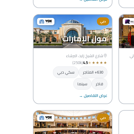
دبي
مول الإمارات
لي
شارع الشيخ زايد، البرشاء
(250k)
4.5
★
★
★
★
★
630+ المتاجر
سكي دبي
فاخر
سينما
عرض التفاصيل →
دبي