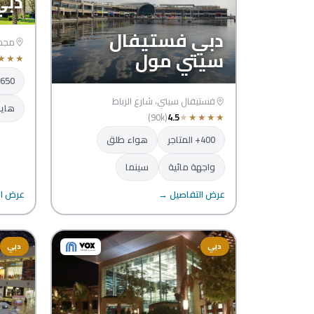
دبي
دبي فستيفال
مجمع
سيتي مول
★
★
★
650+ المتاجر
فستيفال سيتي، شارع الرباط
هايب
(90k)
4.5
★
★
★
★
★
400+ المتاجر
هواء طلق
واجهة مائية
سينما
عرض التفاصيل →
عرض ال
دبي
دبي