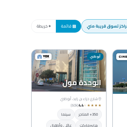
راكز تسوق قريبة مني
▤ قائمة
⌖ خريطة
أبوظبي
الوحدة مول
شارع حزاء بن زايد، أبوظبي
(60k)
4.4
★
★
★
★
★
350+ المتاجر
سينما
هايبرماركت
عائلي وأطفال