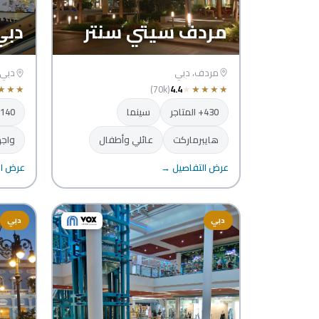
مردف سيتي سنتر
دبي
مردف، دبي
دبي 
(70k)
4.4
★
★
★
★
★
★
★
★
430+ المتاجر
سينما
140+ المتاجر
هايبرماركت
عائلي وأطفال
واجه
عرض التفاصيل →
عرض ال
دبي
دبي