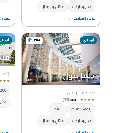
هايبرماركت
عائلي وأطفال
عرض التفاصيل →
عرض ال
أبوظبي
أبوظب
مش
دلما مول
طريق
★
★
★
200+ المتاجر
مصفح، أبوظبي
(55k)
4.4
★
★
★
★
★
عائل
450+ المتاجر
سينما
هايبرماركت
عائلي وأطفال
مرك
عرض التفاصيل →
عرض ال