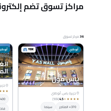
مراكز تسوق تضم إلكترون
36
مركز تسوق
أبوظبي
أبوظب
الغا
الم
ياس مول
جزير
★
★
★
جزيرة ياس، أبوظبي
(90k)
4.5
★
★
★
★
★
400+ المتاجر
370+ المتاجر
سينما
فاخر