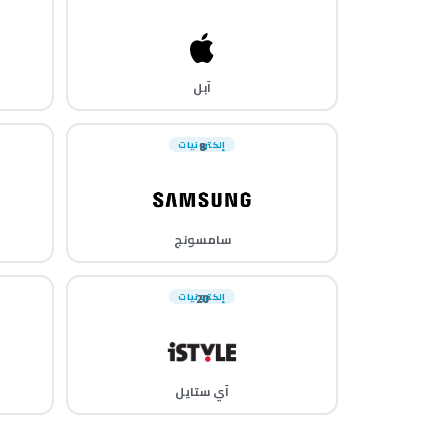
آبل
8
إلكترونيات
سامسونج
20
إلكترونيات
آي ستايل