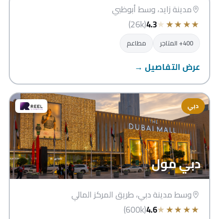
أبوظبي
مدينة زايد، وسط أبوظبي
★
★
★
★
★
(26k)
4.3
400+ المتاجر
مطاعم
عرض التفاصيل →
دبي
دبي مول
وسط مدينة دبي، طريق المركز المالي
★
★
★
★
★
(600k)
4.6