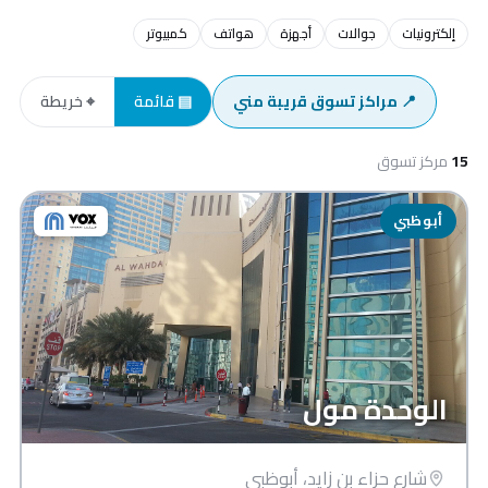
إلكترونيات
جوالات
أجهزة
هواتف
كمبيوتر
📍 مراكز تسوق قريبة مني
▤ قائمة
⌖ خريطة
15
مركز تسوق
أبوظبي
الوحدة مول
شارع حزاء بن زايد، أبوظبي