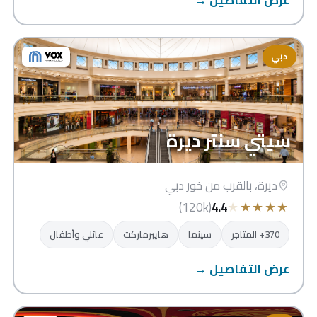
دبي
سيتي سنتر ديرة
ديرة، بالقرب من خور دبي
★
★
★
★
★
(120k)
4.4
370+ المتاجر
سينما
هايبرماركت
عائلي وأطفال
عرض التفاصيل →