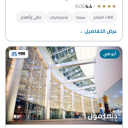
★
★
★
★
★
(60k)
4.4
350+ المتاجر
سينما
هايبرماركت
عائلي وأطفال
عرض التفاصيل →
أبوظبي
دلما مول