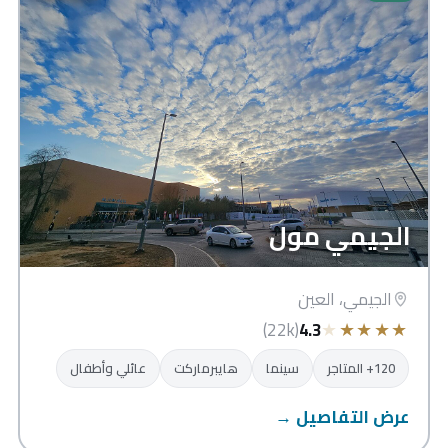
الجيمي مول
الجيمي، العين
★
★
★
★
★
(22k)
4.3
120+ المتاجر
سينما
هايبرماركت
عائلي وأطفال
عرض التفاصيل →