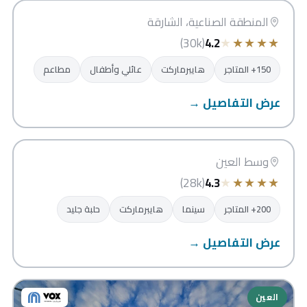
الشارقة
المنطقة الصناعية، الشارقة
★
★
★
★
★
(30k)
4.2
150+ المتاجر
هايبرماركت
عائلي وأطفال
مطاعم
عرض التفاصيل →
العين مول
العين
وسط العين
★
★
★
★
★
(28k)
4.3
200+ المتاجر
سينما
هايبرماركت
حلبة جليد
عرض التفاصيل →
العين