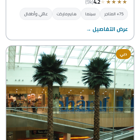
★
★
★
★
★
(9k)
4.2
75+ المتاجر
سينما
هايبرماركت
عائلي وأطفال
عرض التفاصيل →
دبي