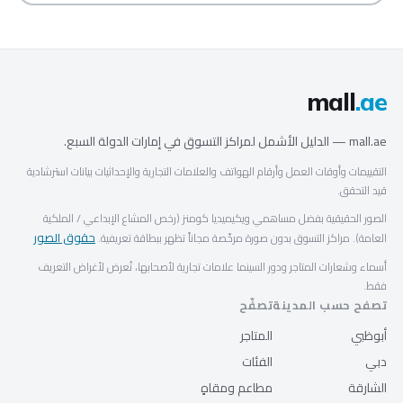
mall
.ae
mall.ae — الدليل الأشمل لمراكز التسوق في إمارات الدولة السبع.
التقييمات وأوقات العمل وأرقام الهواتف والعلامات التجارية والإحداثيات بيانات استرشادية
قيد التحقق.
الصور الحقيقية بفضل مساهمي ويكيميديا كومنز (رخص المشاع الإبداعي / الملكية
حقوق الصور
العامة). مراكز التسوق بدون صورة مرخّصة مجاناً تظهر ببطاقة تعريفية.
أسماء وشعارات المتاجر ودور السينما علامات تجارية لأصحابها، تُعرض لأغراض التعريف
فقط.
تصفح حسب المدينة
تصفّح
أبوظبي
المتاجر
دبي
الفئات
الشارقة
مطاعم ومقاهٍ