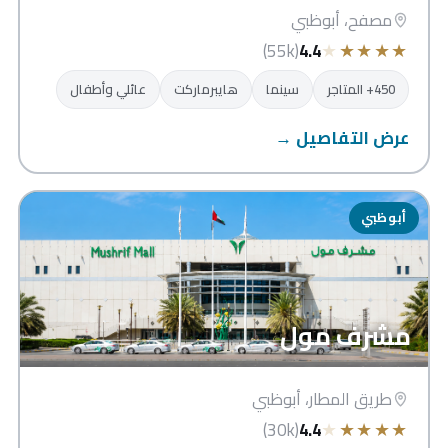
مصفح، أبوظبي
★
★
★
★
★
(55k)
4.4
450+ المتاجر
سينما
هايبرماركت
عائلي وأطفال
عرض التفاصيل →
أبوظبي
مشرف مول
طريق المطار، أبوظبي
★
★
★
★
★
(30k)
4.4