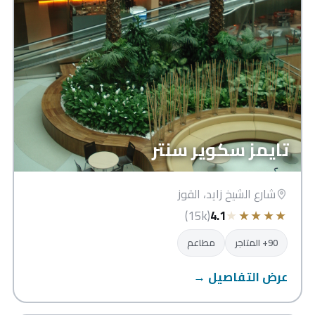
تايمز سكوير سنتر
شارع الشيخ زايد، القوز
★
★
★
★
★
(15k)
4.1
90+ المتاجر
مطاعم
عرض التفاصيل →
ميغا مول الشارقة