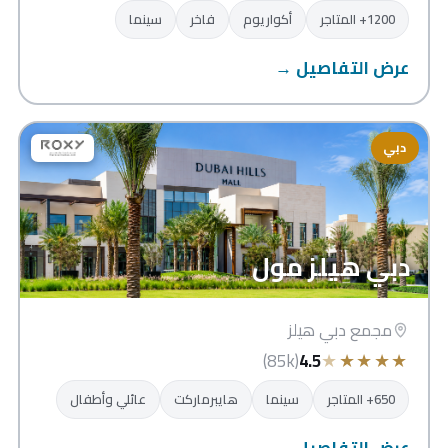
1200+ المتاجر
أكواريوم
فاخر
سينما
عرض التفاصيل →
دبي
دبي هيلز مول
مجمع دبي هيلز
★
★
★
★
★
(85k)
4.5
650+ المتاجر
سينما
هايبرماركت
عائلي وأطفال
عرض التفاصيل →