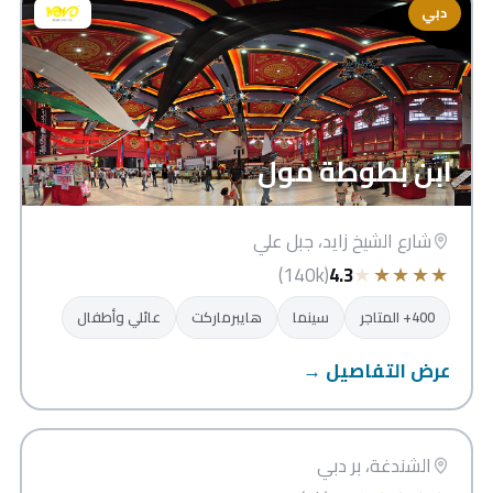
دبي
ابن بطوطة مول
شارع الشيخ زايد، جبل علي
★
★
★
★
★
(140k)
4.3
400+ المتاجر
سينما
هايبرماركت
عائلي وأطفال
عرض التفاصيل →
سيتي سنتر الشندغة
دبي
الشندغة، بر دبي