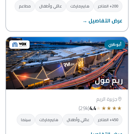
200+ المتاجر
هايبرماركت
عائلي وأطفال
مطاعم
عرض التفاصيل →
أبوظبي
ريم مول
جزيرة الريم
★
★
★
★
★
(29k)
4.4
450+ المتاجر
عائلي وأطفال
هايبرماركت
سينما