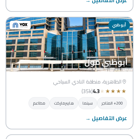
عرض التفاصيل →
أبوظبي
أبوظبي مول
الظاهرية، منطقة النادي السياحي
★
★
★
★
★
(35k)
4.3
200+ المتاجر
سينما
هايبرماركت
مطاعم
عرض التفاصيل →
مركز مدينة زايد للتسوق والذهب