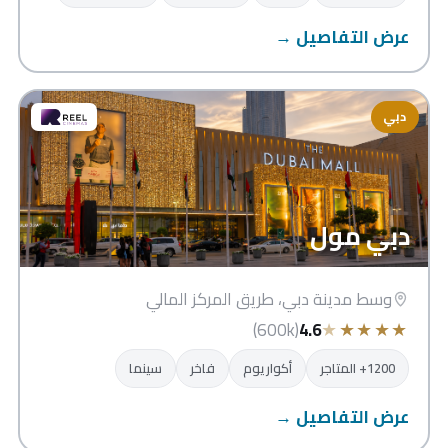
عرض التفاصيل →
دبي
دبي مول
وسط مدينة دبي، طريق المركز المالي
★
★
★
★
★
(600k)
4.6
1200+ المتاجر
أكواريوم
فاخر
سينما
عرض التفاصيل →