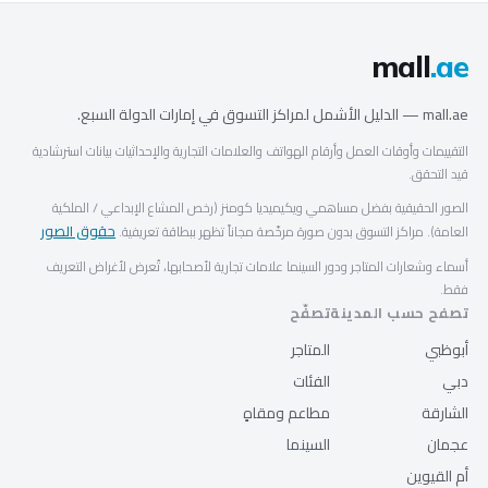
mall
.ae
mall.ae — الدليل الأشمل لمراكز التسوق في إمارات الدولة السبع.
التقييمات وأوقات العمل وأرقام الهواتف والعلامات التجارية والإحداثيات بيانات استرشادية
قيد التحقق.
الصور الحقيقية بفضل مساهمي ويكيميديا كومنز (رخص المشاع الإبداعي / الملكية
حقوق الصور
العامة). مراكز التسوق بدون صورة مرخّصة مجاناً تظهر ببطاقة تعريفية.
أسماء وشعارات المتاجر ودور السينما علامات تجارية لأصحابها، تُعرض لأغراض التعريف
فقط.
تصفح حسب المدينة
تصفّح
أبوظبي
المتاجر
دبي
الفئات
الشارقة
مطاعم ومقاهٍ
عجمان
السينما
أم القيوين