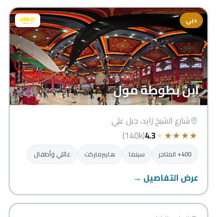
دبي
ابن بطوطة مول
شارع الشيخ زايد، جبل علي
★
★
★
★
★
(140k)
4.3
400+ المتاجر
سينما
هايبرماركت
عائلي وأطفال
عرض التفاصيل →
سيتي سنتر الشارقة
الشارقة