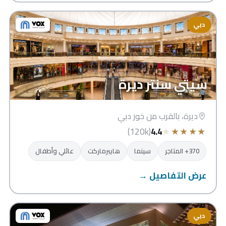
دبي
سيتي سنتر ديرة
ديرة، بالقرب من خور دبي
★
★
★
★
★
(120k)
4.4
370+ المتاجر
سينما
هايبرماركت
عائلي وأطفال
عرض التفاصيل →
دبي