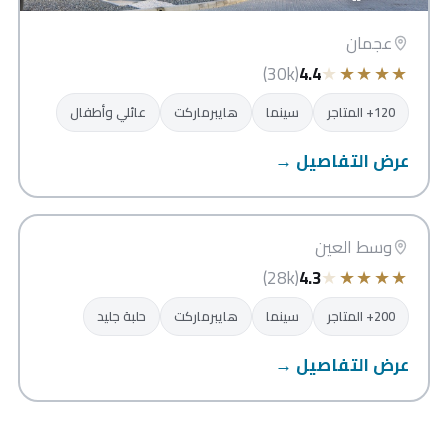
عجمان
★
★
★
★
★
(30k)
4.4
120+ المتاجر
سينما
هايبرماركت
عائلي وأطفال
عرض التفاصيل →
العين مول
العين
وسط العين
★
★
★
★
★
(28k)
4.3
200+ المتاجر
سينما
هايبرماركت
حلبة جليد
عرض التفاصيل →