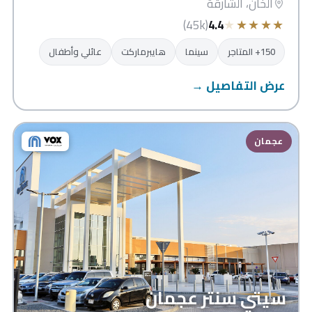
الخان، الشارقة
★
★
★
★
★
(45k)
4.4
150+ المتاجر
سينما
هايبرماركت
عائلي وأطفال
عرض التفاصيل →
عجمان
سيتي سنتر عجمان