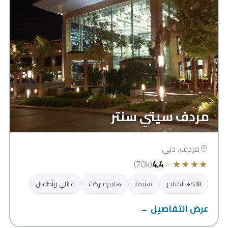
مردف سيتي سنتر
مردف، دبي
★
★
★
★
★
(70k)
4.4
430+ المتاجر
سينما
هايبرماركت
عائلي وأطفال
عرض التفاصيل →