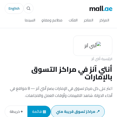
mall
.ae
English
المراكز
المتاجر
الفئات
مطاعم ومقاهٍ
السينما
الرئيسية
›
أنتي آنز
أنتي آنز في مراكز التسوق
بالإمارات
اعثر على كل مركز تسوق في الإمارات يضم أنتي آنز — 8 مواقع في
أنحاء الدولة. شاهد التقييمات وأوقات العمل والاتجاهات.
📍 مراكز تسوق قريبة مني
▤ قائمة
⌖ خريطة