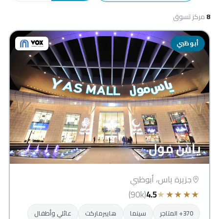
8
مركز تسوق
أبوظبي
ياس مول
جزيرة ياس، أبوظبي
★
★
★
★
★
(90k)
4.5
370+ المتاجر
سينما
هايبرماركت
عائلي وأطفال