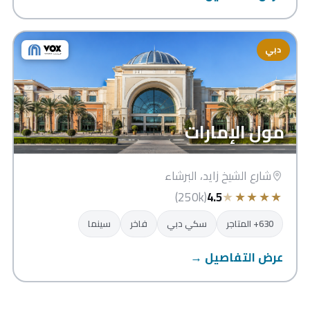
دبي
مول الإمارات
شارع الشيخ زايد، البرشاء
★
★
★
★
★
(250k)
4.5
630+ المتاجر
سكي دبي
فاخر
سينما
عرض التفاصيل →