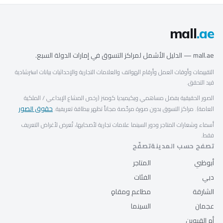
mall
.ae
mall.ae — الدليل الأشمل لمراكز التسوق في إمارات الدولة السبع.
التقييمات وأوقات العمل وأرقام الهواتف والعلامات التجارية والإحداثيات بيانات استرشادية
قيد التحقق.
الصور الحقيقية بفضل مساهمي ويكيميديا كومنز (رخص المشاع الإبداعي / الملكية
حقوق الصور
العامة). مراكز التسوق بدون صورة مرخّصة مجاناً تظهر ببطاقة تعريفية.
أسماء وشعارات المتاجر ودور السينما علامات تجارية لأصحابها، تُعرض لأغراض التعريف
فقط.
تصفح حسب المدينة
تصفّح
أبوظبي
المتاجر
دبي
الفئات
الشارقة
مطاعم ومقاهٍ
عجمان
السينما
أم القيوين