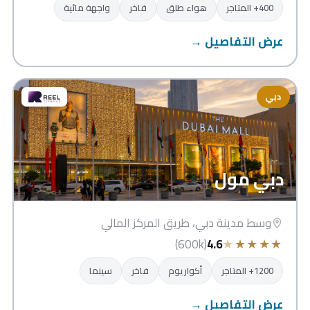
400+ المتاجر
هواء طلق
فاخر
واجهة مائية
عرض التفاصيل →
دبي
دبي مول
وسط مدينة دبي، طريق المركز المالي
★
★
★
★
★
(600k)
4.6
1200+ المتاجر
أكواريوم
فاخر
سينما
عرض التفاصيل →