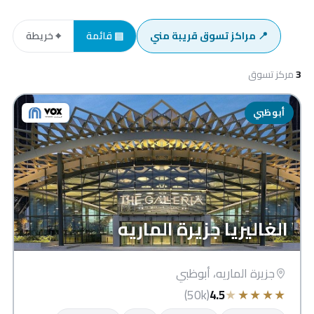
📍 مراكز تسوق قريبة مني
▤ قائمة
⌖ خريطة
3
مركز تسوق
أبوظبي
الغاليريا جزيرة الماريه
جزيرة الماريه، أبوظبي
★
★
★
★
★
(50k)
4.5