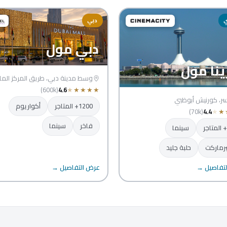
ي
دبي
دبي مول
ينا مول
وسط مدينة دبي، طريق المركز الما
(600k)
4.6
★
★
★
★
★
سر، كورنيش أبوظبي
1200+ المتاجر
أكواريوم
(70k)
4.4
★
★
فاخر
سينما
سينما
رماركت
حلبة جليد
تفاصيل →
عرض التفاصيل →