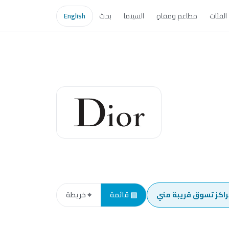
الفئات
مطاعم ومقاهٍ
السينما
بحث
English
راكز تسوق قريبة مني
▤ قائمة
⌖ خريطة