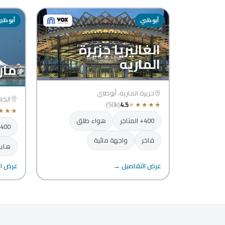
أبوظبي
أبوظب
الغاليريا جزيرة
الماريه
مار
جزيرة الماريه، أبوظبي
الكا
(50k)
4.5
★
★
★
★
★
★
★
★
400+ المتاجر
هواء طلق
400+ المتاجر
فاخر
واجهة مائية
هايب
عرض التفاصيل →
عرض ال