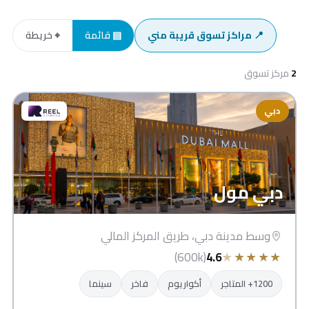
📍 مراكز تسوق قريبة مني
▤ قائمة
⌖ خريطة
2
مركز تسوق
دبي
دبي مول
وسط مدينة دبي، طريق المركز المالي
★
★
★
★
★
(600k)
4.6
1200+ المتاجر
أكواريوم
فاخر
سينما