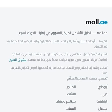
mall
.ae
mall.ae — الدليل الأشمل لمراكز التسوق في إمارات الدولة السبع.
التقييمات وأوقات العمل وأرقام الهواتف والعلامات التجارية والإحداثيات بيانات استرشادية
قيد التحقق.
الصور الحقيقية بفضل مساهمي ويكيميديا كومنز (رخص المشاع الإبداعي / الملكية
حقوق الصور
العامة). مراكز التسوق بدون صورة مرخّصة مجاناً تظهر ببطاقة تعريفية.
أسماء وشعارات المتاجر ودور السينما علامات تجارية لأصحابها، تُعرض لأغراض التعريف
فقط.
تصفح حسب المدينة
تصفّح
أبوظبي
المتاجر
دبي
الفئات
الشارقة
مطاعم ومقاهٍ
عجمان
السينما