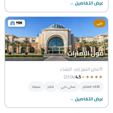
عرض التفاصيل →
دبي
مول الإمارات
شارع الشيخ زايد، البرشاء
★
★
★
★
★
(250k)
4.5
630+ المتاجر
سكي دبي
فاخر
سينما
عرض التفاصيل →