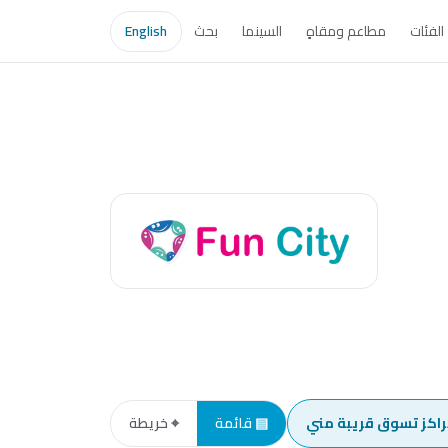
الفئات
مطاعم ومقاهٍ
السينما
بحث
English
راكز تسوق قريبة مني
▤ قائمة
⌖ خريطة