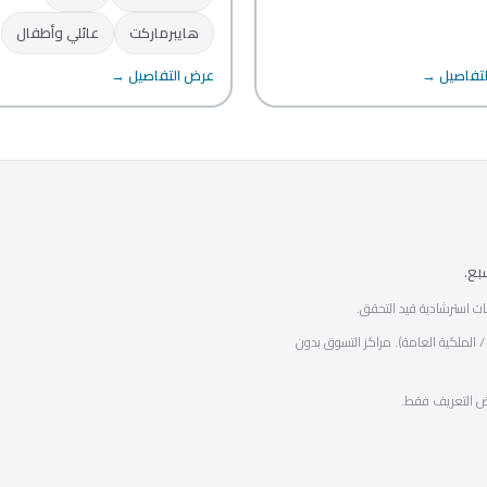
هايبرماركت
عائلي وأطفال
تفاصيل →
عرض التفاصيل →
نات استرشادية قيد التحقق.
الملكية العامة). مراكز التسوق بدون
اض التعريف فقط.