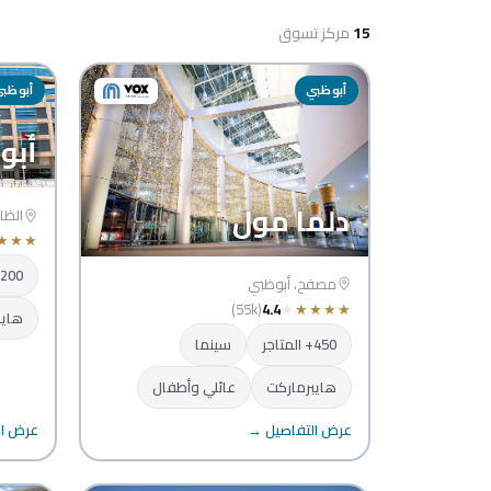
15
مركز تسوق
أبوظبي
أبوظب
أبو
دلما مول
الظا
★
★
★
200+ المتاجر
مصفح، أبوظبي
(55k)
4.4
★
★
★
★
★
هايب
450+ المتاجر
سينما
هايبرماركت
عائلي وأطفال
عرض التفاصيل →
عرض ال