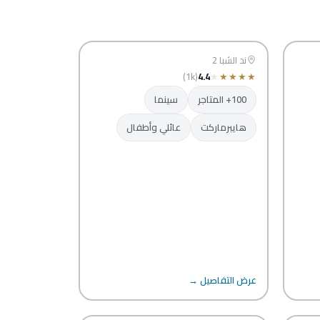
ند الشبا مول
دبي
ند الشبا 2
(1k)
4.4
★
★
★
★
★
100+ المتاجر
سينما
هايبرماركت
عائلي وأطفال
عرض التفاصيل →
واحة سنتر