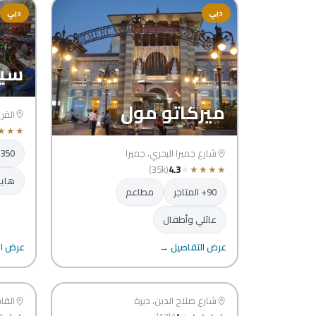
دبي
دبي
سيت
ميركاتو مول
القر
★
★
★
350+ المتاجر
شارع جميرا البحري، جميرا
(35k)
4.3
★
★
★
★
★
هايب
90+ المتاجر
مطاعم
عائلي وأطفال
عرض التفاصيل →
عرض ال
ريف مول
سفا
دبي
شارع صلاح الدين، ديرة
الشارق
القا