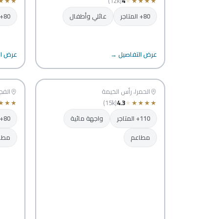
★
★
★
(12k)
4
★
★
★
★
★
80+ المتاجر
عائلي وأطفال
80+ المتاجر
سنت
عرض التفاصيل →
عرض ال
الحمرا مول
الف
رأس الخيمة
الحمرا، رأس الخيمة
الفجير
الفج
★
★
★
(15k)
4.3
★
★
★
★
★
110+ المتاجر
واجهة مائية
80+ المتاجر
مطاعم
مطا