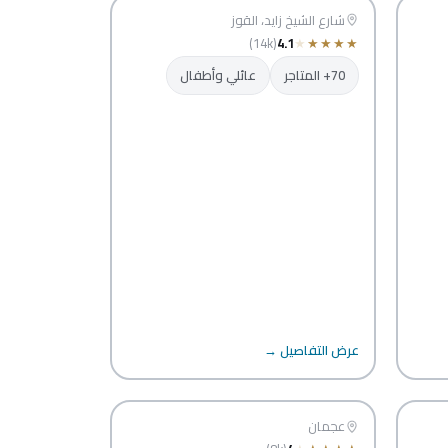
دبي
شارع الشيخ زايد، القوز
(14k)
4.1
★
★
★
★
★
70+ المتاجر
عائلي وأطفال
عرض التفاصيل →
سفير مول عجمان
عجمان
عجمان