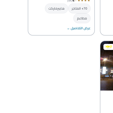
(8k)
4
★
★
★
★
★
70+ المتاجر
هايبرماركت
مطاعم
عرض التفاصيل →