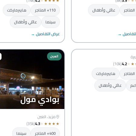
(14k)
4.2
★
★
★
★
★
(8k)
3.9
★
★
عائلي وأطفال
110+ المتاجر
هايبرماركت
سينما
عائلي وأطفال
شري مول
تفاصيل →
عرض التفاصيل →
جيرة
ة
يرة
العين
(10k)
4.2
★
★
هايبرماركت
عم
عائلي وأطفال
بوادي مول
مزيد، العين
(35k)
4.3
★
★
★
★
★
400+ المتاجر
سينما