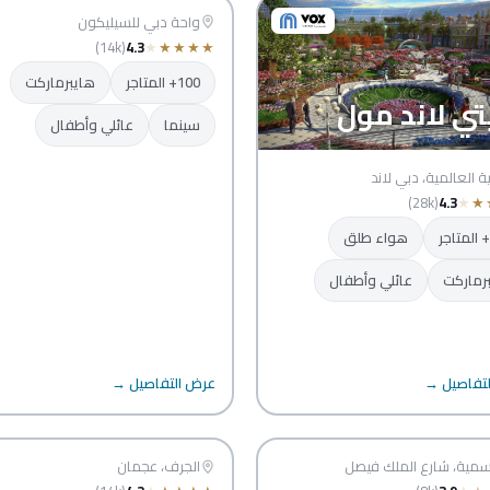
دبي
واحة دبي للسيليكون
(14k)
4.3
★
★
★
★
★
100+ المتاجر
هايبرماركت
ي لاند مول
سينما
عائلي وأطفال
ية العالمية، دبي لاند
(28k)
4.3
★
★
هواء طلق
رماركت
عائلي وأطفال
تفاصيل →
عرض التفاصيل →
ري مول
سيتي لايف مول
ة
سمية، شارع الملك فيصل
عجمان
الجرف، عجمان