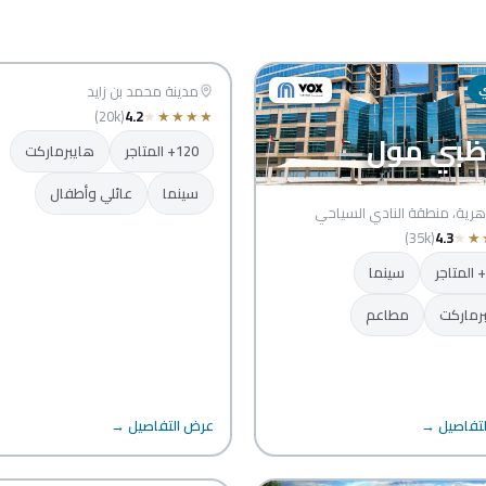
مزيد مول
ي
أبوظبي
مدينة محمد بن زايد
(20k)
4.2
★
★
★
★
★
ظبي مول
120+ المتاجر
هايبرماركت
سينما
عائلي وأطفال
هرية، منطقة النادي السياحي
(35k)
4.3
★
★
سينما
رماركت
مطاعم
تفاصيل →
عرض التفاصيل →
سيليكون سنترال