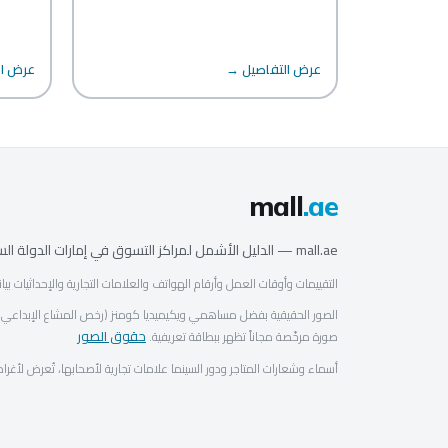
عرض التفاصيل →
عرض ال
mall
.ae
mall.ae — الدليل الأشمل لمراكز التسوق في إمارات الدولة السبع.
التقييمات وأوقات العمل وأرقام الهواتف والعلامات التجارية والإحداثيات بيا
الصور الحقيقية بفضل مساهمي ويكيميديا كومنز (رخص المشاع الإبداعي / 
حقوق الصور
صورة مرخّصة مجاناً تظهر ببطاقة تعريفية.
أسماء وشعارات المتاجر ودور السينما علامات تجارية لأصحابها، تُعرض لأغر