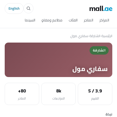
mall
.ae
English
المراكز
المتاجر
الفئات
مطاعم ومقاهٍ
السينما
الرئيسية
›
الشارقة
›
سفاري مول
الشارقة
سفاري مول
80+
8k
3.9 / 5
التقييم
المراجعات
المتاجر
نبذة