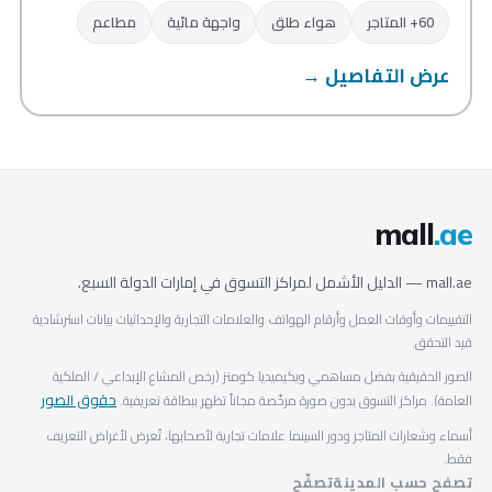
60+ المتاجر
هواء طلق
واجهة مائية
مطاعم
عرض التفاصيل →
mall
.ae
mall.ae — الدليل الأشمل لمراكز التسوق في إمارات الدولة السبع.
التقييمات وأوقات العمل وأرقام الهواتف والعلامات التجارية والإحداثيات بيانات استرشادية
قيد التحقق.
الصور الحقيقية بفضل مساهمي ويكيميديا كومنز (رخص المشاع الإبداعي / الملكية
حقوق الصور
العامة). مراكز التسوق بدون صورة مرخّصة مجاناً تظهر ببطاقة تعريفية.
أسماء وشعارات المتاجر ودور السينما علامات تجارية لأصحابها، تُعرض لأغراض التعريف
فقط.
تصفح حسب المدينة
تصفّح