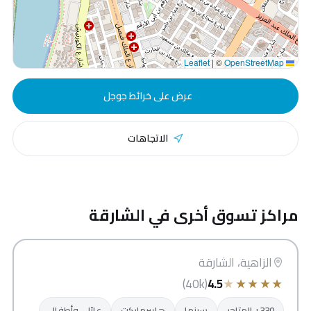
|
©
OpenStreetMap
Leaflet
عرض على خرائط جوجل
الاتجاهات
مراكز تسوق أخرى في الشارقة
سيتي سنتر الزاهية
الشارقة
الزاهية، الشارقة
★
★
★
★
★
(40k)
4.5
330+ المتاجر
سينما
هايبرماركت
عائلي وأطفال