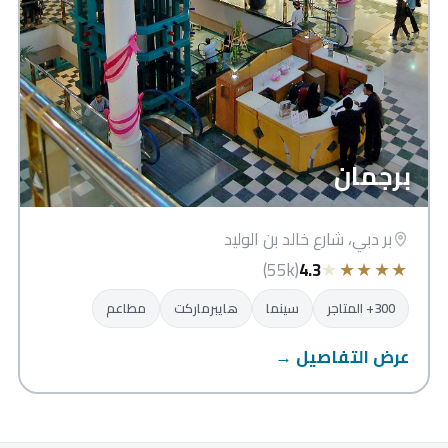
برجمان
بر دبي، شارع خالد بن الوليد
★
★
★
★
★
(55k)
4.3
300+ المتاجر
سينما
هايبرماركت
مطاعم
عرض التفاصيل →