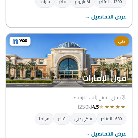
1200+ المتاجر
أكواريوم
فاخر
سينما
عرض التفاصيل →
دبي
مول الإمارات
شارع الشيخ زايد، البرشاء
★
★
★
★
★
(250k)
4.5
630+ المتاجر
سكي دبي
فاخر
سينما
عرض التفاصيل →