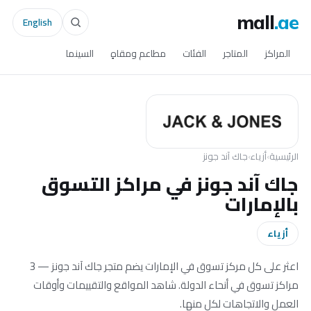
mall
.ae
English
المراكز
المتاجر
الفئات
مطاعم ومقاهٍ
السينما
الرئيسية
›
أزياء
›
جاك آند جونز
جاك آند جونز في مراكز التسوق
بالإمارات
أزياء
اعثر على كل مركز تسوق في الإمارات يضم متجر جاك آند جونز — 3
مراكز تسوق في أنحاء الدولة. شاهد المواقع والتقييمات وأوقات
العمل والاتجاهات لكل منها.