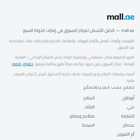
mall
.ae
mall.ae — الدليل الأشمل لمراكز التسوق في إمارات الدولة السبع.
التقييمات وأوقات العمل وأرقام الهواتف والعلامات التجارية والإحداثيات بيانات استرشادية
قيد التحقق.
الصور الحقيقية بفضل مساهمي ويكيميديا كومنز (رخص المشاع الإبداعي / الملكية
حقوق الصور
العامة). مراكز التسوق بدون صورة مرخّصة مجاناً تظهر ببطاقة تعريفية.
أسماء وشعارات المتاجر ودور السينما علامات تجارية لأصحابها، تُعرض لأغراض التعريف
فقط.
تصفح حسب المدينة
تصفّح
أبوظبي
المتاجر
دبي
الفئات
الشارقة
مطاعم ومقاهٍ
عجمان
السينما
أم القيوين