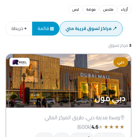
أزياء
ملابس
موضة
لبس
📍 مراكز تسوق قريبة مني
▤ قائمة
⌖ خريطة
3
مركز تسوق
دبي
دبي مول
وسط مدينة دبي، طريق المركز المالي
★
★
★
★
★
(600k)
4.6